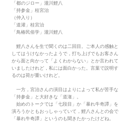
「都のジロー」瀧川鯉八
「持参金」桂宮治
（仲入り）
「道灌」桂宮治
「鳥椿民俗学」瀧川鯉八
鯉八さんを生で聞くのは二回目。ご本人の感触と
してはうけなかったようで，打ち上げでもお客さん
から面と向かって「よくわからない」とか言われて
いましたけれど，私には面白かった。言葉で説明す
るのは荷が重いけれど。
一方，宮治さんの演目はよりによって私が苦手な
「持参金」と大好きな「道潅」。
始めのトークでは「七段目」か「暴れ牛奇譚」を
演ろうかともおっしゃっていて，鯉八さんとの会で
「暴れ牛奇譚」というのも聞きたかったけどね。