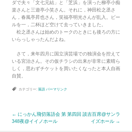
ダで夫々「文七元結」と「芝浜」を演った柳亭小痴
楽さんと三遊亭小笑さん。それに，神田松之丞さ
ん，春風亭昇也さん，笑福亭明光さんが乱入。ビー
ルを一，二杯ほど空けて去っていきました。
松之丞さんは始めのトークのときにも後ろの方に
いらっしゃったんだよね。
さて，来年四月に国立演芸場での独演会を控えて
いる宮治さん。その仮チラシの出来が非常に素晴ら
しく，思わずチケットを買いたくなったと本人自画
自賛。
カテゴリー:
落語
パーマリンク
←
にっかん飛切落語会 第
第四回 談吉百席@サンラ
投
348夜@イイノホール
イズホール
→