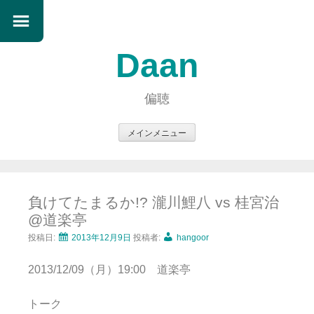
Daan
偏聴
メインメニュー
コ
ン
テ
負けてたまるか!? 瀧川鯉八 vs 桂宮治
ン
@道楽亭
ツ
へ
投稿日:
2013年12月9日
投稿者:
hangoor
ス
2013/12/09（月）19:00 道楽亭
キ
ッ
トーク
プ