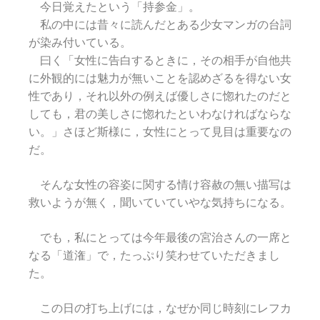
今日覚えたという「持参金」。
私の中には昔々に読んだとある少女マンガの台詞
が染み付いている。
曰く「女性に告白するときに，その相手が自他共
に外観的には魅力が無いことを認めざるを得ない女
性であり，それ以外の例えば優しさに惚れたのだと
しても，君の美しさに惚れたといわなければならな
い。」さほど斯様に，女性にとって見目は重要なの
だ。
そんな女性の容姿に関する情け容赦の無い描写は
救いようが無く，聞いていていやな気持ちになる。
でも，私にとっては今年最後の宮治さんの一席と
なる「道潅」で，たっぷり笑わせていただきまし
た。
この日の打ち上げには，なぜか同じ時刻にレフカ