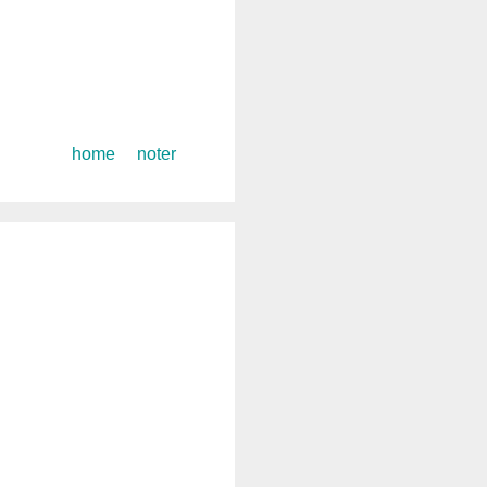
コ
home
noter
ン
テ
ン
ツ
へ
ス
キ
ッ
プ