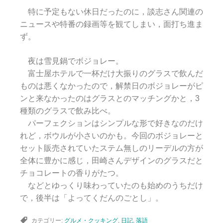
特に予定もない休日だったのに，談志さん関連の
ニュースや特番の録画等を観てしまい，面打ち進ま
ず。
夜は雪見鍋でボジョレー。
富士屋ホテルで一杯だけ大振りのグラスで飲んだ
ものは悪くなかったので，解禁日のボジョレーがピ
ンと来なかったのはグラスとのマッチングかと，3
種類のグラスで飲み比べ。
パーフェクションはシンプルな形で好きなのだけ
れど，ボウルが小さいのかも。今回のボジョレーと
セット販売されていたステム無しのリーデルの方が
全体に豊かに感じ，田崎さんデザインのグラスだと
チョコレートの香りがたつ。
などとゆっくり味わっていたのも始めのうちだけ
で，後半は「よってくだんのごとし」。
カテゴリー:
グルメ・クッキング
,
日記
,
落語