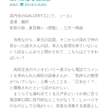
投稿日:
2011年11月28日
高円寺のGALLERY工にて。（一人）
道灌，雛鍔
初音の鼓，家見舞い（肥瓶），三方一両損
当然ながら，家元の話題。そこからの流れで仲の
良かった談大さんの話。本人も処理出来ていないと
いう話をしんみりと聞かされて，こちらはどうすれ
ばいい？
高田文夫のラジオビバリー昼ズから電話でコメン
トを求められた師匠の談春さんが，「気持ちの整理
がついていない」と断ったことを，「乙女か！？」
と揶揄されたという話がおかしい。
まくらでも漏れ出てくる江戸弁というか俗に言う
落語家口調に技巧的なところがなくて，しゃべりそ
のものとして心地がいい。音楽を演奏する楽器とし