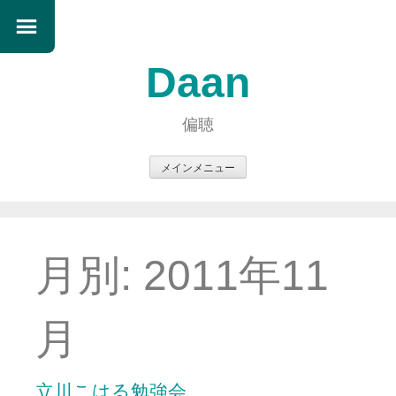
Daan
偏聴
メインメニュー
コ
ン
テ
ン
月別:
2011年11
ツ
へ
ス
月
キ
ッ
プ
立川こはる勉強会