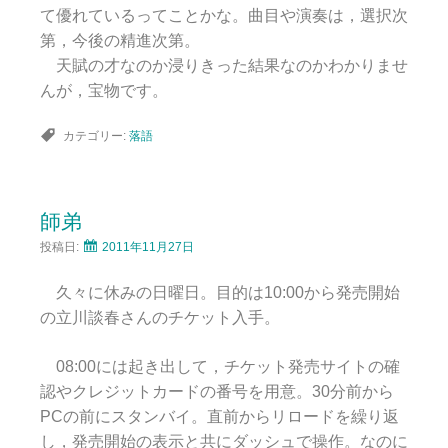
て優れているってことかな。曲目や演奏は，選択次
第，今後の精進次第。
天賦の才なのか浸りきった結果なのかわかりませ
んが，宝物です。
カテゴリー:
落語
師弟
投稿日:
2011年11月27日
久々に休みの日曜日。目的は10:00から発売開始
の立川談春さんのチケット入手。
08:00には起き出して，チケット発売サイトの確
認やクレジットカードの番号を用意。30分前から
PCの前にスタンバイ。直前からリロードを繰り返
し，発売開始の表示と共にダッシュで操作。なのに