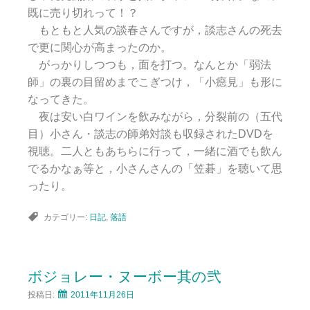
既に売り切れって！？
もともと人気の談春さんですが，談志さんの死去
で更に関心が高まったのか。
がっかりしつつも，面を打つ。なんとか「弱法
師」の裏の目留めまでこぎつけ，「小癋見」も形に
なってきた。
夜は安い白ワインを飲みながら，分裂前の（五代
目）小さん・談志の師弟対談も収録されたDVDを
視聴。二人ともあちらに行って，一緒に酒でも飲ん
でるかなぁ等と，小さんさんの「笠碁」を聴いて思
ったり。
カテゴリー:
日記
,
落語
ボジョレー・ヌーボー其の弐
投稿日:
2011年11月26日