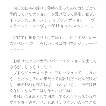
前日の仕事の帰り，零時を回ったのでコンビニで
予約していたボジョレーを受け取って帰宅。セブン
イレブンのジョルジュ デュブッフ ボジョレー・ヴ
ィラージュ・ヌーヴォー2011 キュベ スペシャル。
定時で仕事を切り上げて帰宅。上司もボジョレー
のイベントに行くらしい。私は自宅でボジョレーパ
ーティー。
お祭りなのでバカラのパーフェクションを使って
みるが，しっくりこない。
ブドウジュースっぽい。フレッシュって，こうい
うことだっけ？いい年だって前評判だったんだけど
な。他の銘柄も試さねば。（とはいえ，「今年は良
くない」なんて年はなかったけどね）
奥様がつまみとして用意してくれたもち米シュウ
マイを食べ過ぎたせいもあり，ワインが入ってこな