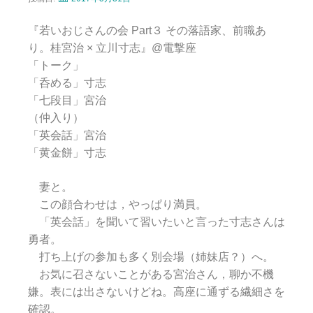
『若いおじさんの会 Part３ その落語家、前職あ
り。桂宮治 × 立川寸志』@電撃座
「トーク」
「呑める」寸志
「七段目」宮治
（仲入り）
「英会話」宮治
「黄金餅」寸志
妻と。
この顔合わせは，やっぱり満員。
「英会話」を聞いて習いたいと言った寸志さんは
勇者。
打ち上げの参加も多く別会場（姉妹店？）へ。
お気に召さないことがある宮治さん，聊か不機
嫌。表には出さないけどね。高座に通ずる繊細さを
確認。