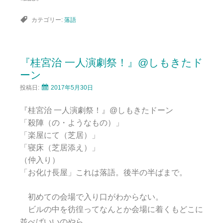
カテゴリー:
落語
『桂宮治 一人演劇祭！』@しもきたド
ーン
投稿日:
2017年5月30日
『桂宮治 一人演劇祭！』@しもきたドーン
「殺陣（の・ようなもの）」
「楽屋にて（芝居）」
「寝床（芝居添え）」
（仲入り）
「お化け長屋」これは落語。後半の半ばまで。
初めての会場で入り口がわからない。
ビルの中を彷徨ってなんとか会場に着くもどこに
並べばいいのやら。