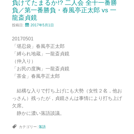
負けてたまるか!? 二人会 全十一番勝
負／第一番勝負・春風亭正太郎 vs 一
龍斎貞鏡
投稿日:
2017年5月1日
20170501
「堪忍袋」春風亭正太郎
「縛られ地蔵」一龍斎貞鏡
（仲入り）
「お民の度胸」一龍斎貞鏡
「茶金」春風亭正太郎
結構な入りで打ち上げにも大勢（女性２名，他お
っさん）残ったが，貞鏡さんは事情により打ち上げ
欠席。
静かに濃い落語談議。
カテゴリー:
落語