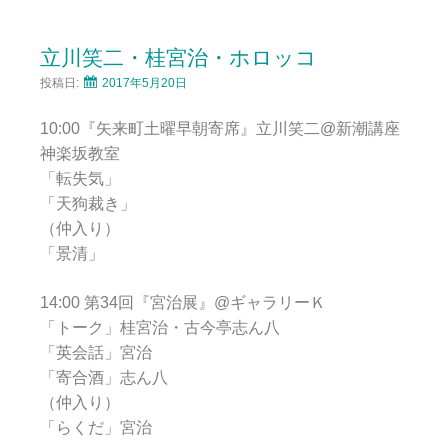
立川笑二・桂宮治・ホロッコ
投稿日:
2017年5月20日
10:00『矢来町土曜早朝寄席』立川笑二@新潮講座
神楽坂教室
「転失気」
「天狗裁き」
（仲入り）
「景清」
14:00 第34回『宮治展』@ギャラリーＫ
「トーク」桂宮治・古今亭志ん八
「英会話」宮治
「寄合酒」志ん八
（仲入り）
「らくだ」宮治