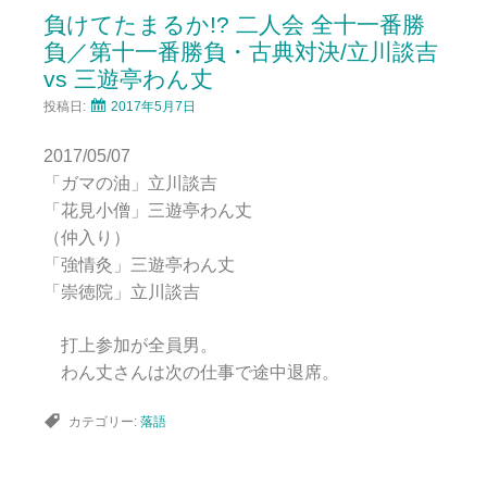
負けてたまるか!? 二人会 全十一番勝
負／第十一番勝負・古典対決/立川談吉
vs 三遊亭わん丈
投稿日:
2017年5月7日
2017/05/07
「ガマの油」立川談吉
「花見小僧」三遊亭わん丈
（仲入り）
「強情灸」三遊亭わん丈
「崇徳院」立川談吉
打上参加が全員男。
わん丈さんは次の仕事で途中退席。
カテゴリー:
落語