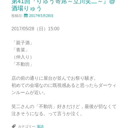
第41回『りゅう寄席～立川笑二～』@
酒場りゅう
投稿日:
2017年5月28日
2017/05/28（日）15:00
「親子酒」
「青菜」
（仲入り）
「不動坊」
店の前の通りに屋台が並んでお祭り騒ぎ。
初めての会場なのに既視感あると思ったらダーウィ
ンルームが近い。
笑二さんの「不動坊」好きだけど，最後が切なくて
泣きそうになる。って言うか泣く。
カテゴリー:
落語