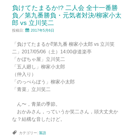
負けてたまるか!? 二人会 全十一番勝
負／第九番勝負・元気者対決/柳家小太
郎 vs 立川笑二
投稿日:
2017年5月6日
「負けてたまるか⁉︎第九番 柳家小太郎 vs 立川笑
二」2017/05/06（土）14:00@道楽亭
「かぼちゃ屋」立川笑二
「五人廻し」柳家小太郎
（仲入り）
「のっぺらぼう」柳家小太郎
「青菜」立川笑二
ん〜，青菜の季節。
おかみさん，っていうか笑二さん，頭大丈夫か
な？結構な音したけど。
カテゴリー:
落語