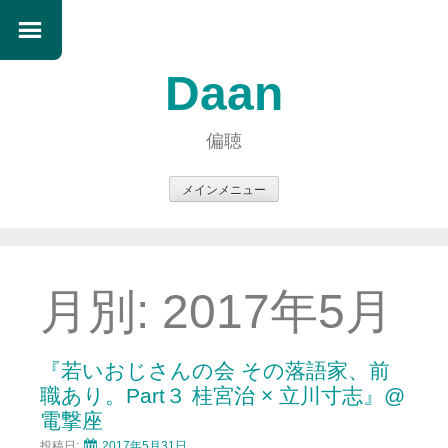
Daan
偏聴
メインメニュー
コ
ン
テ
ン
月別:
2017年5月
ツ
へ
ス
『若いおじさんの会 その落語家、前
キ
職あり。Part３ 桂宮治 × 立川寸志』@
ッ
電撃座
プ
投稿日:
2017年5月31日