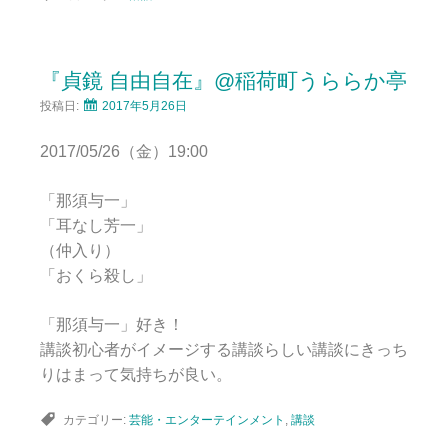
『貞鏡 自由自在』@稲荷町うららか亭
投稿日:
2017年5月26日
2017/05/26（金）19:00
「那須与一」
「耳なし芳一」
（仲入り）
「おくら殺し」
「那須与一」好き！
講談初心者がイメージする講談らしい講談にきっち
りはまって気持ちが良い。
カテゴリー:
芸能・エンターテインメント
,
講談