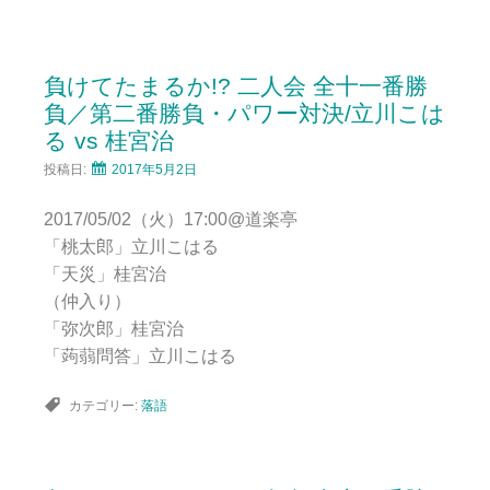
負けてたまるか!? 二人会 全十一番勝
負／第二番勝負・パワー対決/立川こは
る vs 桂宮治
投稿日:
2017年5月2日
2017/05/02（火）17:00@道楽亭
「桃太郎」立川こはる
「天災」桂宮治
（仲入り）
「弥次郎」桂宮治
「蒟蒻問答」立川こはる
カテゴリー:
落語