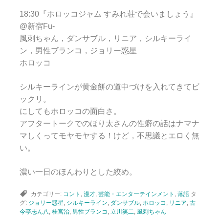
18:30『ホロッコジャム すみれ荘で会いましょう』
@新宿Fu-
風刺ちゃん，ダンサブル，リニア，シルキーライ
ン，男性ブランコ，ジョリー惑星
ホロッコ
シルキーラインが黄金餅の道中づけを入れてきてビ
ックリ。
にしてもホロッコの面白さ。
アフタートークでのほり太さんの性癖の話はナマナ
マしくってモヤモヤする！けど，不思議とエロく無
い。
濃い一日のほんわりとした絞め。
カテゴリー:
コント
,
漫才
,
芸能・エンターテインメント
,
落語
タ
グ:
ジョリー惑星
,
シルキーライン
,
ダンサブル
,
ホロッコ
,
リニア
,
古
今亭志ん八
,
桂宮治
,
男性ブランコ
,
立川笑二
,
風刺ちゃん