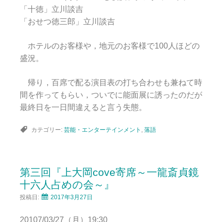
「十徳」立川談吉
「おせつ徳三郎」立川談吉
ホテルのお客様や，地元のお客様で100人ほどの
盛況。
帰り，百席で配る演目表の打ち合わせも兼ねて時
間を作ってもらい，ついでに能面展に誘ったのだが
最終日を一日間違えると言う失態。
カテゴリー:
芸能・エンターテインメント
,
落語
第三回『上大岡cove寄席～一龍斎貞鏡
十六人占めの会～』
投稿日:
2017年3月27日
20107/03/27（月）19:30