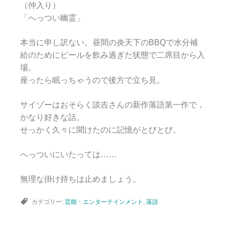
（仲入り）
「へっつい幽霊」
本当に申し訳ない。昼間の炎天下のBBQで水分補
給のためにビールを飲み過ぎた状態で二席目から入
場。
座ったら眠っちゃうので後方で立ち見。
サイゾーはおそらく談吉さんの新作落語第一作で，
かなり好きな話。
せっかく久々に聞けたのに記憶がとびとび。
へっついにいたっては……
無理な掛け持ちは止めましょう。
カテゴリー:
芸能・エンターテインメント
,
落語