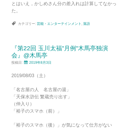
とはいえ，かしめさん分の差入れは計算してなかっ
た。
カテゴリー:
芸能・エンターテインメント
,
落語
『第22回 玉川太福”月例”木馬亭独演
会』@木馬亭
投稿日:
2019年8月3日
2019/08/03（土）
「名古屋の人 名古屋の湯」
「天保水滸伝 繁蔵売り出す」
（仲入り）
「裕子のスマホ（前）」
「裕子のスマホ（後）」が気になって仕方がない