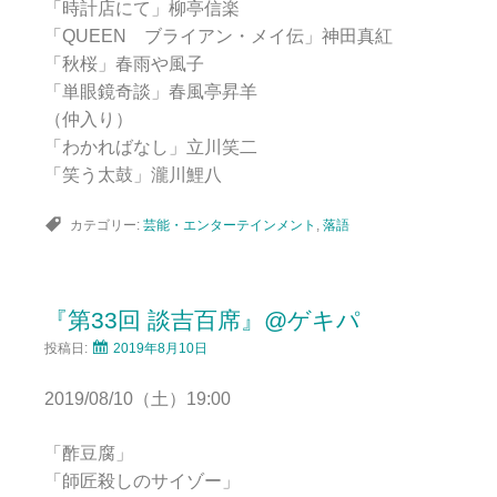
「時計店にて」柳亭信楽
「QUEEN ブライアン・メイ伝」神田真紅
「秋桜」春雨や風子
「単眼鏡奇談」春風亭昇羊
（仲入り）
「わかればなし」立川笑二
「笑う太鼓」瀧川鯉八
カテゴリー:
芸能・エンターテインメント
,
落語
『第33回 談吉百席』@ゲキパ
投稿日:
2019年8月10日
2019/08/10（土）19:00
「酢豆腐」
「師匠殺しのサイゾー」