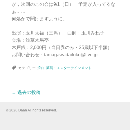
が，次回のこの会は9/1（日）！予定が入ってるな
ぁ……
何処かで聞けますように。
出演：玉川太福（三席） 曲師：玉川みね子
会場：浅草木馬亭
木戸銭：2,000円（当日券のみ・25歳以下半額）
お問い合わせ：tamagawadaifuku@live.jp
カテゴリー:
浪曲
,
芸能・エンターテインメント
←
過去の投稿
投
© 2026 Daan All rights reserved.
稿