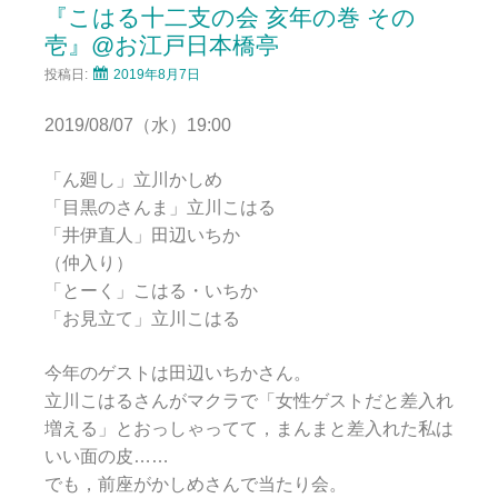
『こはる十二支の会 亥年の巻 その
壱』@お江戸日本橋亭
投稿日:
2019年8月7日
2019/08/07（水）19:00
「ん廻し」立川かしめ
「目黒のさんま」立川こはる
「井伊直人」田辺いちか
（仲入り）
「とーく」こはる・いちか
「お見立て」立川こはる
今年のゲストは田辺いちかさん。
立川こはるさんがマクラで「女性ゲストだと差入れ
増える」とおっしゃってて，まんまと差入れた私は
いい面の皮……
でも，前座がかしめさんで当たり会。