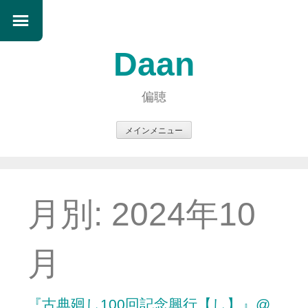
Daan
偏聴
メインメニュー
コ
ン
テ
ン
月別:
2024年10
ツ
へ
ス
月
キ
ッ
プ
『古典廻し100回記念興行【し】』@