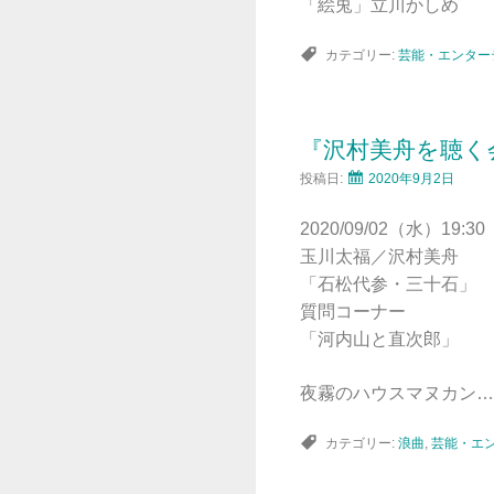
「絵兎」立川かしめ
カテゴリー:
芸能・エンター
『沢村美舟を聴く
投稿日:
2020年9月2日
2020/09/02（水）19:30
玉川太福／沢村美舟
「石松代参・三十石」
質問コーナー
「河内山と直次郎」
夜霧のハウスマヌカン…
カテゴリー:
浪曲
,
芸能・エ