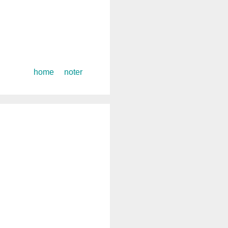
コ
home
noter
ン
テ
ン
ツ
へ
ス
キ
ッ
プ