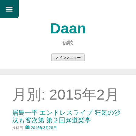
Daan
偏聴
メインメニュー
コ
ン
テ
ン
月別:
2015年2月
ツ
へ
ス
居島一平 エンドレスライブ 狂気の沙
キ
汰も客次第 第２回@道楽亭
ッ
投稿日:
2015年2月28日
プ