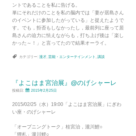
ントであることを私に告げる。
単にそれだけのことを私の脳内では「妻が居島さん
のイベントに参加したがっている」と捉えたようで
す。でも，拒否もしなかったし，最前列に座って居
島さんの迫力に怯えながらも，打ち上げ後は「楽し
かった～！」と言ってたので結果オーライ。
カテゴリー:
漫才
,
芸能・エンターテインメント
,
講談
『よこはま宮治展』@のげシャーレ
投稿日:
2015年2月25日
2015/02/25（水）19:00「よこはま宮治展」にぎわ
い座・のげシャーレ
「オープニングトーク」桂宮治，瀧川鯉○
「狸札」瀧川鯉○