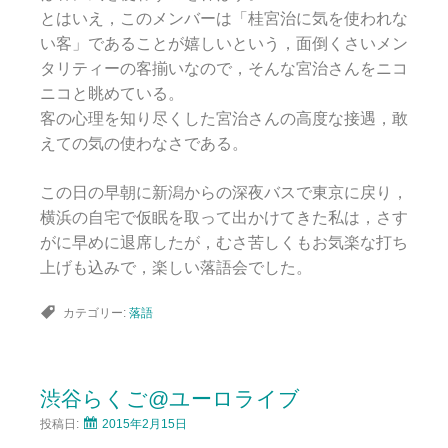
とはいえ，このメンバーは「桂宮治に気を使われな
い客」であることが嬉しいという，面倒くさいメン
タリティーの客揃いなので，そんな宮治さんをニコ
ニコと眺めている。
客の心理を知り尽くした宮治さんの高度な接遇，敢
えての気の使わなさである。
この日の早朝に新潟からの深夜バスで東京に戻り，
横浜の自宅で仮眠を取って出かけてきた私は，さす
がに早めに退席したが，むさ苦しくもお気楽な打ち
上げも込みで，楽しい落語会でした。
カテゴリー:
落語
渋谷らくご@ユーロライブ
投稿日:
2015年2月15日