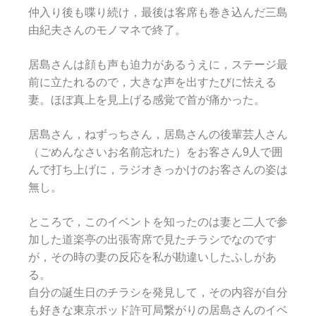
仲入り後も喋り続け，最後は客席も巻き込んだ三島
由紀夫さんのモノマネで終了。
居島さんは顔も声も迫力があるうえに，ステージ最
前に立たれるので，大きな声を出すたびに怯える
妻。ほぼ真上を見上げる感覚で首が痛かった。
居島さん，ねずっちさん，居島さんの後輩芸人さん
（ごめんなさいお名前忘れた）をお客さん9人で囲
んで打ち上げに，ラジオきっかけのお客さんの姿は
無し。
ところで，このイベントを知ったのは妻と二人で参
加した道楽亭の出張寄席で見たチラシでなのです
が，その時の妻の反応を私が勘違いしたふしがあ
る。
自分の誕生日のチラシを発見して，その内容が自分
も好きな東京ポッド許可局繋がりの居島さんのイベ