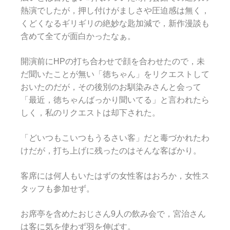
熱演でしたが，押し付けがましさや圧迫感は無く，
くどくなるギリギリの絶妙な匙加減で，新作漫談も
含めて全てが面白かったなぁ。
開演前にHPの打ち合わせで顔を合わせたので，未
だ聞いたことが無い「徳ちゃん」をリクエストして
おいたのだが，その後別のお馴染みさんと会って
「最近，徳ちゃんばっかり聞いてる」と言われたら
しく，私のリクエストは却下された。
「どいつもこいつもうるさい客」だと毒づかれたわ
けだが，打ち上げに残ったのはそんな客ばかり。
客席には何人もいたはずの女性客はおろか，女性ス
タッフも参加せず。
お席亭を含めたおじさん9人の飲み会で，宮治さん
は客に気を使わず羽を伸ばす。