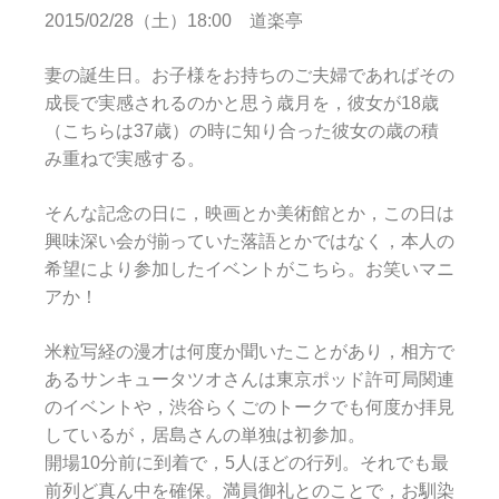
2015/02/28（土）18:00 道楽亭
妻の誕生日。お子様をお持ちのご夫婦であればその
成長で実感されるのかと思う歳月を，彼女が18歳
（こちらは37歳）の時に知り合った彼女の歳の積
み重ねで実感する。
そんな記念の日に，映画とか美術館とか，この日は
興味深い会が揃っていた落語とかではなく，本人の
希望により参加したイベントがこちら。お笑いマニ
アか！
米粒写経の漫才は何度か聞いたことがあり，相方で
あるサンキュータツオさんは東京ポッド許可局関連
のイベントや，渋谷らくごのトークでも何度か拝見
しているが，居島さんの単独は初参加。
開場10分前に到着で，5人ほどの行列。それでも最
前列ど真ん中を確保。満員御礼とのことで，お馴染