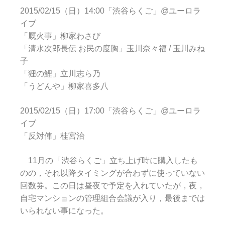
2015/02/15（日）14:00「渋谷らくご」@ユーロラ
イブ
「厩火事」柳家わさび
「清水次郎長伝 お民の度胸」玉川奈々福 / 玉川みね
子
「狸の鯉」立川志ら乃
「うどんや」柳家喜多八
2015/02/15（日）17:00「渋谷らくご」@ユーロラ
イブ
「反対俥」桂宮治
11月の「渋谷らくご」立ち上げ時に購入したも
のの，それ以降タイミングが合わずに使っていない
回数券。この日は昼夜で予定を入れていたが，夜，
自宅マンションの管理組合会議が入り，最後までは
いられない事になった。