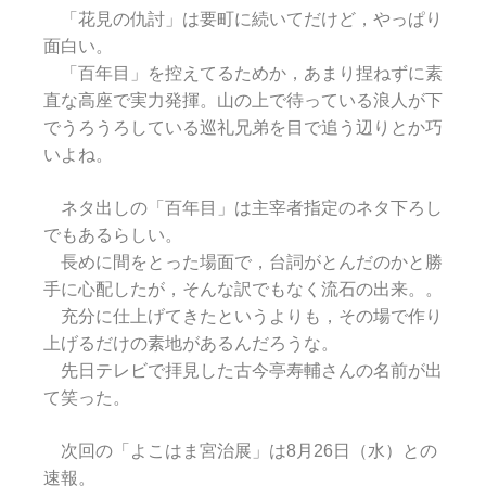
「花見の仇討」は要町に続いてだけど，やっぱり
面白い。
「百年目」を控えてるためか，あまり捏ねずに素
直な高座で実力発揮。山の上で待っている浪人が下
でうろうろしている巡礼兄弟を目で追う辺りとか巧
いよね。
ネタ出しの「百年目」は主宰者指定のネタ下ろし
でもあるらしい。
長めに間をとった場面で，台詞がとんだのかと勝
手に心配したが，そんな訳でもなく流石の出来。。
充分に仕上げてきたというよりも，その場で作り
上げるだけの素地があるんだろうな。
先日テレビで拝見した古今亭寿輔さんの名前が出
て笑った。
次回の「よこはま宮治展」は8月26日（水）との
速報。