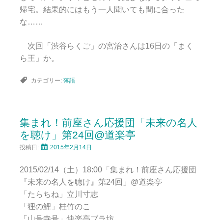
帰宅。結果的にはもう一人聞いても間に合った
な……
次回「渋谷らくご」の宮治さんは16日の「まく
ら王」か。
カテゴリー:
落語
集まれ！前座さん応援団「未来の名人
を聴け」第24回@道楽亭
投稿日:
2015年2月14日
2015/02/14（土）18:00「集まれ！前座さん応援団
『未来の名人を聴け』第24回」@道楽亭
「たらちね」立川寸志
「狸の鯉」桂竹のこ
「山号寺号」快楽亭ブラ坊