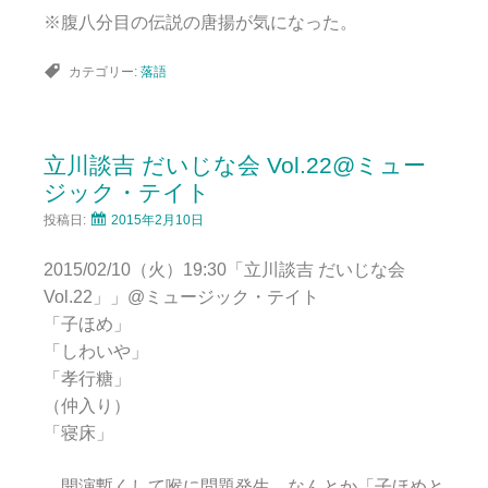
※腹八分目の伝説の唐揚が気になった。
カテゴリー:
落語
立川談吉 だいじな会 Vol.22@ミュー
ジック・テイト
投稿日:
2015年2月10日
2015/02/10（火）19:30「立川談吉 だいじな会
Vol.22」」@ミュージック・テイト
「子ほめ」
「しわいや」
「孝行糖」
（仲入り）
「寝床」
開演暫くして喉に問題発生。なんとか「子ほめと