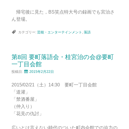
帰宅後に見た，BS笑点特大号の録画でも宮治さ
ん登場。
カテゴリー:
芸能・エンターテインメント
,
落語
第8回 要町落語会・桂宮治の会@要町
一丁目会館
投稿日:
2015年2月22日
2015/02/21（土）14:30 要町一丁目会館
「道灌」
「禁酒番屋」
（仲入り）
「花見の仇討」
広いとは言えない時代のついた町内会館での迫力の