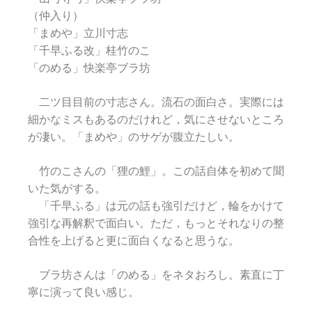
（仲入り）
「まめや」立川寸志
「千早ふる改」桂竹のこ
「のめる」快楽亭ブラ坊
二ツ目目前の寸志さん。流石の面白さ。実際には
細かなミスもあるのだけれど，気にさせないところ
が凄い。「まめや」のサゲが腹立たしい。
竹のこさんの「狸の鯉」。この話自体を初めて聞
いた気がする。
「千早ふる」は元の話も強引だけど，輪をかけて
強引な再解釈で面白い。ただ，もっとそれなりの整
合性を上げると更に面白くなると思うな。
ブラ坊さんは「のめる」をネタおろし。素直に丁
寧に演って良い感じ。