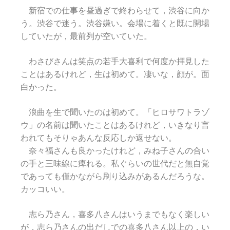
新宿での仕事を昼過ぎで終わらせて，渋谷に向か
う。渋谷で迷う。渋谷嫌い。会場に着くと既に開場
していたが，最前列が空いていた。
わさびさんは笑点の若手大喜利で何度か拝見した
ことはあるけれど，生は初めて。凄いな，顔が。面
白かった。
浪曲を生で聞いたのは初めて。「ヒロサワトラゾ
ウ」の名前は聞いたことはあるけれど，いきなり言
われてもそりゃあんな反応しか返せない。
奈々福さんも良かったけれど，みね子さんの合い
の手と三味線に痺れる。私ぐらいの世代だと無自覚
であっても僅かながら刷り込みがあるんだろうな。
カッコいい。
志ら乃さん，喜多八さんはいうまでもなく楽しい
が，志ら乃さんの出だしでの喜多八さん以上の，い