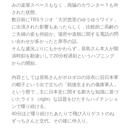
みの楽屋スペースもなく，両脇のカウンター？も外
された状態。
数日前にTBSラジオ「大沢悠里のゆうゆうワイド」
に出演された影響もあったらしく，比較的ご高齢の
ご夫婦の姿も何組か。場所や道順に関する電話の問
い合わせが多かったと席亭の話。
そんな盛況ぶりにもかかわらず，居島さん本人が開
演時刻を勘違いして20分程遅刻というハプニング
からの開始。
内容としては居島さんがボロボロの浴衣に旧日本軍
の帽子という出で立ちの「戦後生まれの傷痍軍人」
という態で，主に日本史に関する膨大な知識に基づ
いたライト（right）な話題をひたすらハイテンショ
ンで喋り続ける。
40分ほど喋り続けたあたりで飛び入りゲストのね
ずっちさんと交代。その後に仲入り。