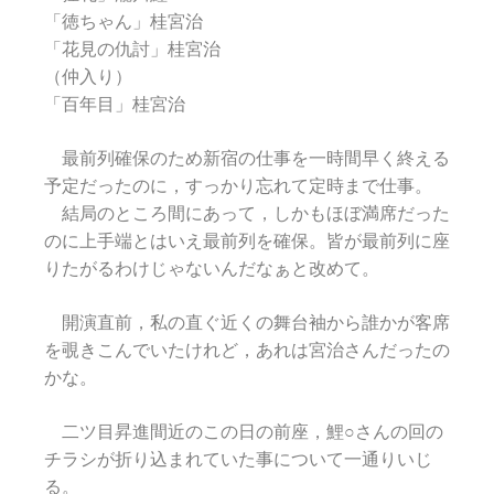
「徳ちゃん」桂宮治
「花見の仇討」桂宮治
（仲入り）
「百年目」桂宮治
最前列確保のため新宿の仕事を一時間早く終える
予定だったのに，すっかり忘れて定時まで仕事。
結局のところ間にあって，しかもほぼ満席だった
のに上手端とはいえ最前列を確保。皆が最前列に座
りたがるわけじゃないんだなぁと改めて。
開演直前，私の直ぐ近くの舞台袖から誰かが客席
を覗きこんでいたけれど，あれは宮治さんだったの
かな。
二ツ目昇進間近のこの日の前座，鯉○さんの回の
チラシが折り込まれていた事について一通りいじ
る。