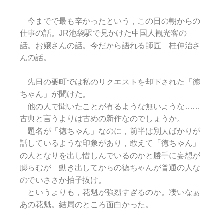
今までで最も辛かったという，この日の朝からの
仕事の話。JR池袋駅で見かけた中国人観光客の
話。お嬢さんの話。今だから語れる師匠，桂伸治さ
んの話。
先日の要町では私のリクエストを却下された「徳
ちゃん」が聞けた。
他の人で聞いたことが有るような無いような……
古典と言うよりは古めの新作なのでしょうか。
題名が「徳ちゃん」なのに，前半は別人ばかりが
話しているような印象があり，敢えて「徳ちゃん」
の人となりを出し惜しんでいるのかと勝手に妄想が
膨らむが，動き出してからの徳ちゃんが普通の人な
のでいささか拍子抜け。
というよりも，花魁が強烈すぎるのか。凄いなぁ
あの花魁。結局のところ面白かった。