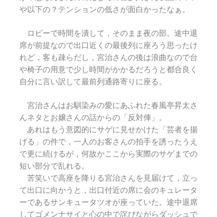
や以下の？テンションの低さが面白かったなぁ。
ロビーで時間を潰して，そのまま夜の部。途中退
席が前提なので出口近くの最後列に座ろう思ったけ
れど，客も疎らだし，宮治さんの後は浪曲なので台
や椅子の用意で少し時間がかかるだろうと都合良く
自分に言い訳して最前列通路寄りに座る。
宮治さんはお馴染みの愛にあふれた春風亭昇太さ
んネタとお嬢さんの話からの「反対俥」。
あれはもう意図的にサゲに見せかけた「芸者を揚
げる」の件で，一人のお客さんの拍手を誘ったうえ
で更に続けるが，何故かここから実際のサゲまでの
短い部分で乱れる。
苦笑いで高座を降りる宮治さんを見届けて，立っ
て出口に向かうと，出口付近の席に会のキュレータ
ーであるサンキュータツオが座っていた。途中退席
してゴメンナサイと心の中で詫びながらダッシュで