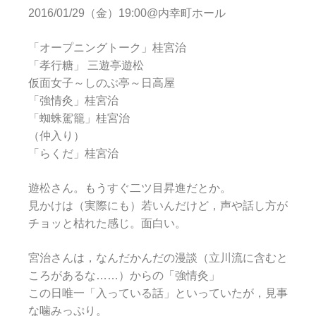
2016/01/29（金）19:00@内幸町ホール
「オープニングトーク」桂宮治
「孝行糖」 三遊亭遊松
仮面女子～しのぶ亭～日高屋
「強情灸」桂宮治
「蜘蛛駕籠」桂宮治
（仲入り）
「らくだ」桂宮治
遊松さん。もうすぐ二ツ目昇進だとか。
見かけは（実際にも）若いんだけど，声や話し方が
チョッと枯れた感じ。面白い。
宮治さんは，なんだかんだの漫談（立川流に含むと
ころがあるな……）からの「強情灸」
この日唯一「入っている話」といっていたが，見事
な噛みっぷり。