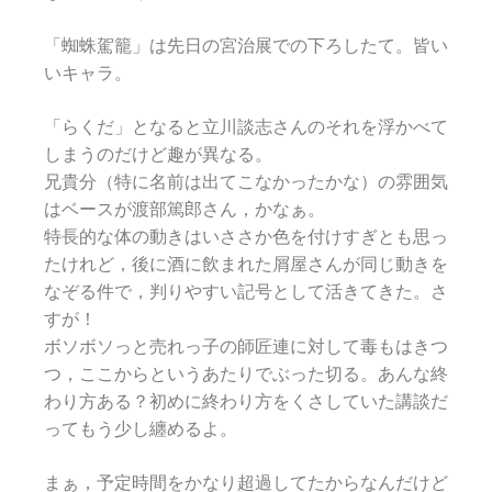
「蜘蛛駕籠」は先日の宮治展での下ろしたて。皆い
いキャラ。
「らくだ」となると立川談志さんのそれを浮かべて
しまうのだけど趣が異なる。
兄貴分（特に名前は出てこなかったかな）の雰囲気
はベースが渡部篤郎さん，かなぁ。
特長的な体の動きはいささか色を付けすぎとも思っ
たけれど，後に酒に飲まれた屑屋さんが同じ動きを
なぞる件で，判りやすい記号として活きてきた。さ
すが！
ボソボソっと売れっ子の師匠連に対して毒もはきつ
つ，ここからというあたりでぶった切る。あんな終
わり方ある？初めに終わり方をくさしていた講談だ
ってもう少し纏めるよ。
まぁ，予定時間をかなり超過してたからなんだけど