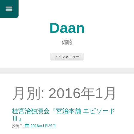
Daan
偏聴
メインメニュー
コ
ン
テ
ン
月別:
2016年1月
ツ
へ
ス
桂宮治独演会『宮治本舗 エピソード
キ
Ⅲ』
ッ
投稿日:
2016年1月29日
プ