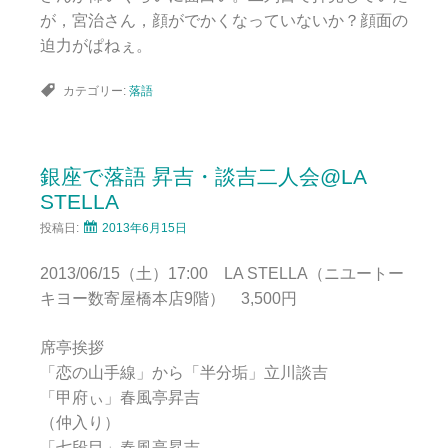
が，宮治さん，顔がでかくなっていないか？顔面の
迫力がぱねぇ。
カテゴリー:
落語
銀座で落語 昇吉・談吉二人会@LA
STELLA
投稿日:
2013年6月15日
2013/06/15（土）17:00 LA STELLA（ニユートー
キヨー数寄屋橋本店9階） 3,500円
席亭挨拶
「恋の山手線」から「半分垢」立川談吉
「甲府ぃ」春風亭昇吉
（仲入り）
「七段目」春風亭昇吉