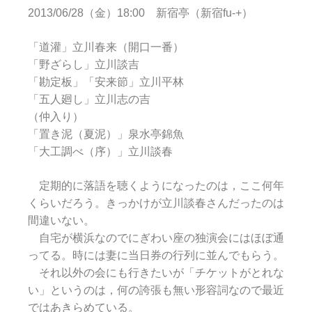
2013/06/28（金）18:00 新宿亭（新宿fu-+）
「道灌」立川春来（開口一番）
「野ざらし」立川談吉
「勘定板」「安来節」立川平林
「五人廻し」立川志の吉
（仲入り）
「置き泥（夏泥）」泉水亭錦魚
「大工調べ（序）」立川談春
定期的に落語を聴くようになったのは，ここ何年
くらいだろう。きっかけが立川談春さんだったのは
間違いない。
自宅が横浜なのでにぎわい座の独演会にはほぼ通
ってる。時には妻に当日券の行列に並んでもらう。
それ以外の会にも行きたいが「チケットがとれな
い」というのは，何の誇張も無い形容詞なので最近
ではあきらめている。