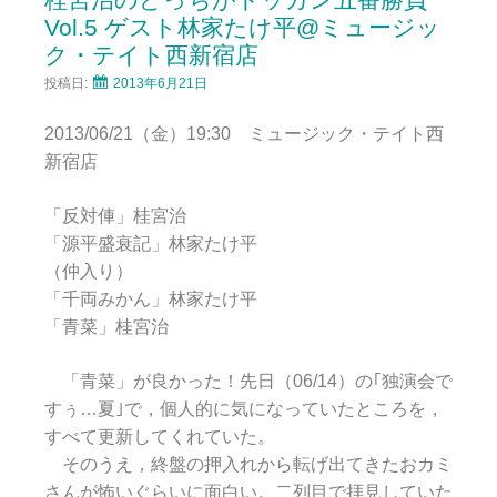
Vol.5 ゲスト林家たけ平@ミュージッ
ク・テイト西新宿店
投稿日:
2013年6月21日
2013/06/21（金）19:30 ミュージック・テイト西
新宿店
「反対俥」桂宮治
「源平盛衰記」林家たけ平
（仲入り）
「千両みかん」林家たけ平
「青菜」桂宮治
「青菜」が良かった！先日（06/14）の｢独演会で
すぅ…夏｣で，個人的に気になっていたところを，
すべて更新してくれていた。
そのうえ，終盤の押入れから転げ出てきたおカミ
さんが怖いぐらいに面白い。二列目で拝見していた