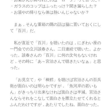
・ガラスのコップはふったっけ？聞き漏らした？
・お湯やの帰りなら体は熱いんじゃないか？
まぁ，そんな重箱の隅の話は脇に置いておくにし
て「百川」だ。
私が直近で「百川」を聴いたのは，にぎわい座の
一門会での立川談春さん。二日連続で聴いた。よか
った。談春さんの「百川」に何の文句もないけれ
ど，その時に「あ～宮治さんで聴きたいなぁ」と思
った。
「お見立て」や「棒鱈」を聴けば宮治さんの百兵
衛が面白いのは明らかですが，「魚河岸の若いも
ん」がきっちり出来なければ面白さは半減。宮治さ
んならそれをこなして面白さを際立たせてくれると
ふんだわけですが，あたりでしたね。面白かった。