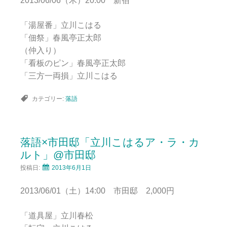
2013/06/06（木）20:00 新宿
「湯屋番」立川こはる
「佃祭」春風亭正太郎
（仲入り）
「看板のピン」春風亭正太郎
「三方一両損」立川こはる
カテゴリー:
落語
落語×市田邸「立川こはるア・ラ・カ
ルト」@市田邸
投稿日:
2013年6月1日
2013/06/01（土）14:00 市田邸 2,000円
「道具屋」立川春松