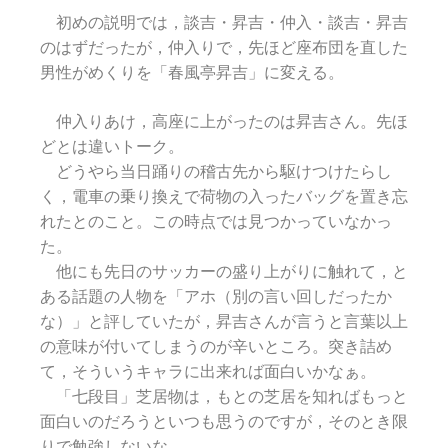
初めの説明では，談吉・昇吉・仲入・談吉・昇吉
のはずだったが，仲入りで，先ほど座布団を直した
男性がめくりを「春風亭昇吉」に変える。
仲入りあけ，高座に上がったのは昇吉さん。先ほ
どとは違いトーク。
どうやら当日踊りの稽古先から駆けつけたらし
く，電車の乗り換えで荷物の入ったバッグを置き忘
れたとのこと。この時点では見つかっていなかっ
た。
他にも先日のサッカーの盛り上がりに触れて，と
ある話題の人物を「アホ（別の言い回しだったか
な）」と評していたが，昇吉さんが言うと言葉以上
の意味が付いてしまうのが辛いところ。突き詰め
て，そういうキャラに出来れば面白いかなぁ。
「七段目」芝居物は，もとの芝居を知ればもっと
面白いのだろうといつも思うのですが，そのとき限
りで勉強しないな。