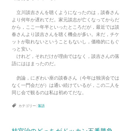
立川談吉さんを聴くようになったのは，談春さん
より何年か遅れてだ。家元談志が亡くなってからだ
から，ここ一年半といったところだが，最近では談
春さんより談吉さんを聴く機会が多い。未だ，チケ
ットが取れないということもないし，価格的にもぐ
っと安い。
けれど，それだけが理由ではなく，談吉さんの落
語にははまったのだ。
勿論，にぎわい座の談春さん（今年は独演会では
なく一門会だが）は通い続けているが，この二人を
同じ会で観るのは私は初めてだな。
カテゴリー:
落語
桂宮治のどっちがドッカン五番勝負