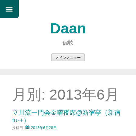
Daan
偏聴
メインメニュー
コ
ン
テ
ン
月別:
2013年6月
ツ
へ
ス
立川流一門会金曜夜席@新宿亭（新宿
キ
fu-+）
ッ
投稿日:
2013年6月28日
プ