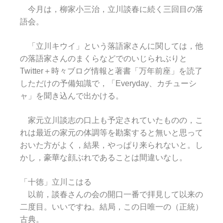
今月は，柳家小三治，立川談春に続く三回目の落
語会。
「立川キウイ」という落語家さんに関しては，他
の落語家さんのまくらなどでのいじられぶりと
Twitter＋時々ブログ情報と著書「万年前座」を読了
しただけの予備知識で，「Everyday、カチューシ
ャ」を聞き込んで出かける。
家元立川談志の口上も予定されていたものの，こ
れは最近の家元の体調等を勘案すると無いと思って
おいた方がよく，結果，やっぱり来られないと。し
かし，豪華な顔ぶれであることは間違いなし。
「十徳」立川こはる
以前，談春さんの会の開口一番で拝見して以来の
二度目。いいですね。結局，この日唯一の（正統）
古典。