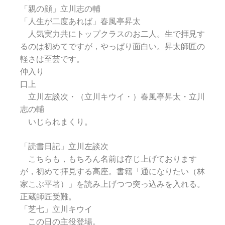
「親の顔」立川志の輔
「人生が二度あれば」春風亭昇太
人気実力共にトップクラスのお二人。生で拝見す
るのは初めてですが，やっぱり面白い。昇太師匠の
軽さは至芸です。
仲入り
口上
立川左談次・（立川キウイ・）春風亭昇太・立川
志の輔
いじられまくり。
「読書日記」立川左談次
こちらも，もちろん名前は存じ上げております
が，初めて拝見する高座。書籍「通になりたい（林
家こぶ平著）」を読み上げつつ突っ込みを入れる。
正蔵師匠受難。
「芝七」立川キウイ
この日の主役登場。