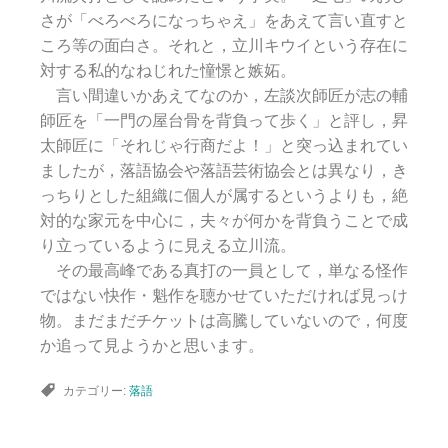
さが「べろべろになっちゃえ」をあえて言い直すと
ころ等の面白さ。それと，立川キウイという存在に
対する私的なねじれた憧憬と嫉妬。
言い間違いかあえてなのか，左談次師匠が志の輔
師匠を「一門の屋台骨を背負って歩く」と評し，昇
太師匠に「それじゃ行商だよ！」と突っ込まれてい
ましたが，落語協会や落語芸術協会とは異なり，き
っちりとした組織に個人が属するというよりも，絶
対的な家元を中心に，夫々が何かを背負うことで成
り立っているように見える立川流。
その最高峰である真打の一員として，単なる怪作
ではない快作・魁作を聴かせていただければ見っけ
物。まだまだチケットは高騰していないので，何度
か追って見ようかと思います。
カテゴリー:
落語