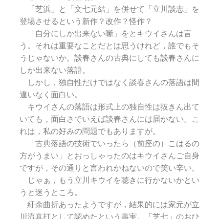
「芝浜」と「文七元結」を併せて「立川談志」を
登場させるという新作？改作？怪作？
「自分にしか出来ない噺」をとキウイさんは言
う。それは重要なことだとは思うけれど，誰でもそ
うじゃないか。談春さんの古典にしても談春さんに
しか出来ない落語。
しかし，独自性だけではなく談春さんの落語は間
違いなく面白い。
キウイさんの落語は形式上の独自性は抜きん出て
いても，面白さでいえば談春さんには届かない。こ
れは，私の好みの問題でもありますが。
「古典落語の技術でいったら（前座の）こはるの
方がうまい」とおっしゃったのはキウイさんご自身
ですが，その通りと言われかねないので笑い辛い。
じゃぁ，もう立川キウイを聴きに行かないかとい
うと迷うところ。
紆余曲折あったようですが，結果的には家元が立
川流真打として認めたという事実。「芝七」のおひ