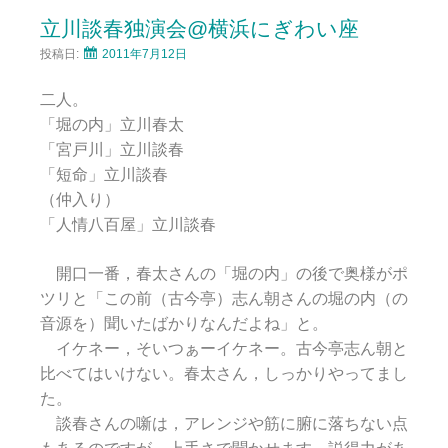
立川談春独演会@横浜にぎわい座
投稿日:
2011年7月12日
二人。
「堀の内」立川春太
「宮戸川」立川談春
「短命」立川談春
（仲入り）
「人情八百屋」立川談春
開口一番，春太さんの「堀の内」の後で奥様がポ
ツリと「この前（古今亭）志ん朝さんの堀の内（の
音源を）聞いたばかりなんだよね」と。
イケネー，そいつぁーイケネー。古今亭志ん朝と
比べてはいけない。春太さん，しっかりやってまし
た。
談春さんの噺は，アレンジや筋に腑に落ちない点