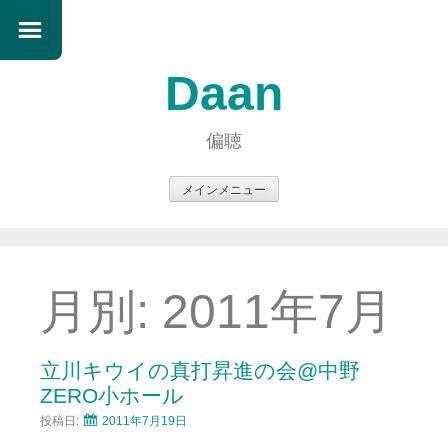
Daan
偏聴
メインメニュー
コ
ン
テ
ン
月別:
2011年7月
ツ
へ
ス
立川キウイの真打昇進の会@中野
キ
ZERO小ホール
ッ
投稿日:
2011年7月19日
プ