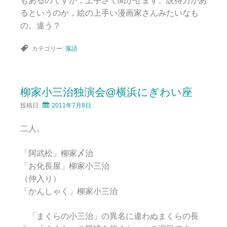
もあるのですが，上手さで聞かせます。説得力があ
るというのか，絵の上手い漫画家さんみたいなも
の。違う？
カテゴリー:
落語
柳家小三治独演会@横浜にぎわい座
投稿日:
2011年7月8日
二人。
「阿武松」柳家〆治
「お化長屋」柳家小三治
（仲入り）
「かんしゃく」柳家小三治
「まくらの小三治」の異名に違わぬまくらの長