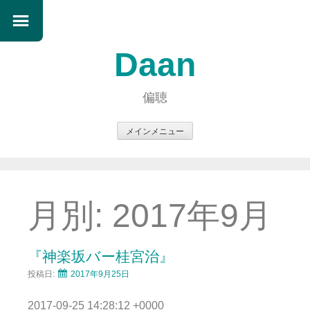
Daan
偏聴
メインメニュー
コ
ン
テ
ン
月別:
2017年9月
ツ
へ
ス
『神楽坂バー桂宮治』
キ
投稿日:
2017年9月25日
ッ
プ
2017-09-25 14:28:12 +0000