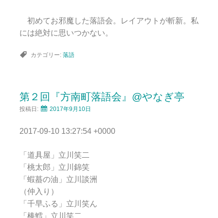
初めてお邪魔した落語会。レイアウトが斬新。私
には絶対に思いつかない。
カテゴリー:
落語
第２回『方南町落語会』@やなぎ亭
投稿日:
2017年9月10日
2017-09-10 13:27:54 +0000
「道具屋」立川笑二
「桃太郎」立川錦笑
「蝦蟇の油」立川談洲
（仲入り）
「千早ふる」立川笑ん
「棒鱈」立川笑二