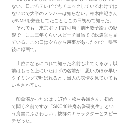
ない。日ごろテレビでもチェックしているわけでは
ないので大半のメンバーは知らない。柏木由紀さん
がNMBを兼任してたこともこの日初めて知った。
それでも，東京ポッド許可局「前田敦子論」の影
響で，ここ三年くらいスピーチ目当てで総選挙を見
ている。この日は夕方から用事があったので，帰宅
後に録画で。
上位になるにつれて知った名前も出てくるが，以
前はもっと上にいたはずの名前が，思いのほか早い
タイミングで呼ばれると，当人の表情を見ていても
いささか辛い。
印象深かったのは，17位・松村香織さん。初め
て聞く名前ですが「SKE48終身名誉研究生」とい
う肩書にふさわしい，抜群のキャラクターとスピー
チだった。