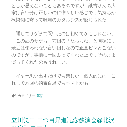
としか思えないこともあるのですが，談吉さんの大
家は言い分は正しいのに憎々しい感じで，気持ちが
棟梁側に寄って啖呵のカタルシスが感じられた。
通しでサゲまで聞いたのは初めてかもしれない。
この話のサゲも，前回の「たらちね」と同様に，
最近は使われない言い回しなので正直ピンとこない
のですが，事前に一回ふってくれた上で，そのまま
演ってくれたのもうれしい。
イヤー思い出すだけでも楽しい。個人的には，こ
れまで六回の談吉百席でもベストかも。
カテゴリー:
落語
立川笑二 二つ目昇進記念独演会@北沢