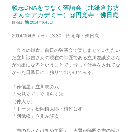
談志DNAをつなぐ落語会（北鎌倉お坊
さん☆アカデミー）@円覚寺・佛日庵
投稿日:
2014年6月8日
2014/06/08（日）13:30 円覚寺・佛日庵
久々の鎌倉。前日の独演会で楽しませていただい
た立川談吉さんの現在の師匠である立川左談次さん
がお出になるということで，珍しく仕事を入れてな
かった日曜日に，独りで出かけてみる。
「葬儀屋」立川志の八
「お見立て」立川らく次
（仲入り）
「トーク」松岡慎太郎・植竹公和
「阿武松」立川左談次
志の八さんは初めて聞く。声質が師匠の志の輔さ