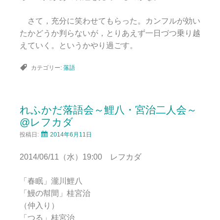
さて，充分に笑わせてもらった。カンフルが効い
たかどうか判らないが，とりあえず一日づつ乗り越
えていく。というかやり過ごす。
カテゴリー:
落語
れふかだ落語会～鯉八・宮治二人会～
@レフカダ
投稿日:
2014年6月11日
2014/06/11（水）19:00 レフカダ
「春眠」瀧川鯉八
「鰻の幇間」桂宮治
（仲入り）
「つる」桂宮治