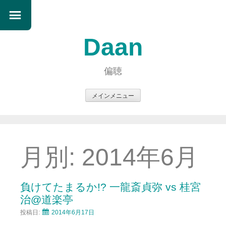
Daan
偏聴
メインメニュー
コ
ン
テ
ン
月別:
2014年6月
ツ
へ
ス
負けてたまるか!? 一龍斎貞弥 vs 桂宮
キ
治@道楽亭
ッ
投稿日:
2014年6月17日
プ