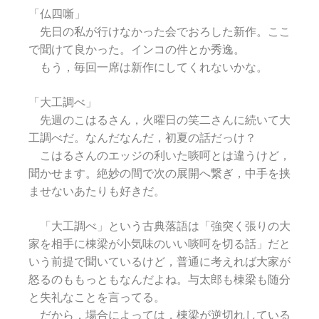
「仏四噺」
先日の私が行けなかった会でおろした新作。ここ
で聞けて良かった。インコの件とか秀逸。
もう，毎回一席は新作にしてくれないかな。
「大工調べ」
先週のこはるさん，火曜日の笑二さんに続いて大
工調べだ。なんだなんだ，初夏の話だっけ？
こはるさんのエッジの利いた啖呵とは違うけど，
聞かせます。絶妙の間で次の展開へ繋ぎ，中手を挟
ませないあたりも好きだ。
「大工調べ」という古典落語は「強突く張りの大
家を相手に棟梁が小気味のいい啖呵を切る話」だと
いう前提で聞いているけど，普通に考えれば大家が
怒るのももっともなんだよね。与太郎も棟梁も随分
と失礼なことを言ってる。
だから，場合によっては，棟梁が逆切れしている