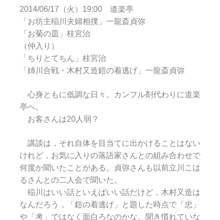
2014/06/17（火）19:00 道楽亭
「お坊主稲川夫婦相撲」一龍斎貞弥
「お菊の皿」桂宮治
（仲入り）
「ちりとてちん」桂宮治
「姉川合戦・木村又造鎧の着逃げ」一龍斎貞弥
心身ともに低調な日々。カンフル剤代わりに道楽
亭へ。
お客さんは20人弱？
講談は，それ自体を目当てに出かけることはない
けれど，お気に入りの落語家さんとの組み合わせで
何度か聞いたことがある。貞弥さんも以前立川こは
るさんとの二人会で聞いた。
稲川はいい話といえばいい話だけど，木村又造は
なんだろう，「鎧の着逃げ」と題した時点で「忠」
や「考」ではなく面白ろなのかな。聞き慣れていな