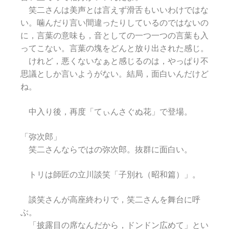
笑二さんは美声とは言えず滑舌もいいわけではな
い。噛んだり言い間違ったりしているのではないの
に，言葉の意味も，音としての一つ一つの言葉も入
ってこない。言葉の塊をどんと放り出された感じ。
けれど，悪くないなぁと感じるのは，やっぱり不
思議としか言いようがない。結局，面白いんだけど
ね。
中入り後，再度「てぃんさぐぬ花」で登場。
「弥次郎」
笑二さんならではの弥次郎。抜群に面白い。
トリは師匠の立川談笑「子別れ（昭和篇）」。
談笑さんが高座終わりで，笑二さんを舞台に呼
ぶ。
「披露目の席なんだから，ドンドン広めて」とい