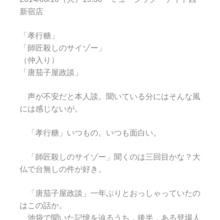
新宿店
「孝行糖」
「師匠殺しのサイゾー」
（仲入り）
「唐茄子屋政談」
声が不安だと本人談。聞いている分にはそんな風
には感じないが。
「孝行糖」いつもの。いつも面白い。
「師匠殺しのサイゾー」聞くのは三回目かな？大
仏で台無しの件が好き。
「唐茄子屋政談」一年ぶりとおっしゃっていたの
はこの話か。
池袋で聞いた記憶を辿るうち，後半，ある登場人