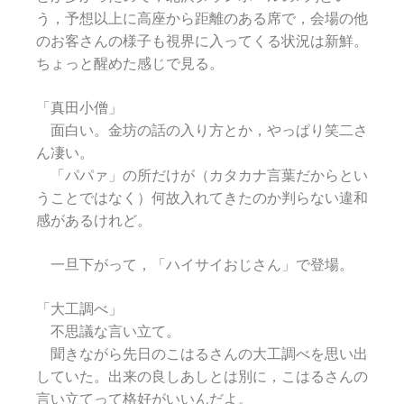
う，予想以上に高座から距離のある席で，会場の他
のお客さんの様子も視界に入ってくる状況は新鮮。
ちょっと醒めた感じで見る。
「真田小僧」
面白い。金坊の話の入り方とか，やっぱり笑二さ
ん凄い。
「パパァ」の所だけが（カタカナ言葉だからとい
うことではなく）何故入れてきたのか判らない違和
感があるけれど。
一旦下がって，「ハイサイおじさん」で登場。
「大工調べ」
不思議な言い立て。
聞きながら先日のこはるさんの大工調べを思い出
していた。出来の良しあしとは別に，こはるさんの
言い立てって格好がいいんだよ。