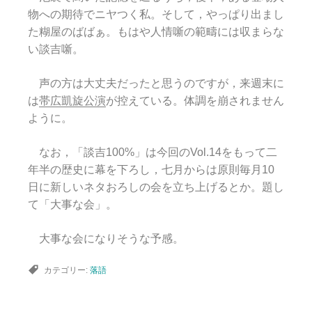
物への期待でニヤつく私。そして，やっぱり出まし
た糊屋のばばぁ。もはや人情噺の範疇には収まらな
い談吉噺。
声の方は大丈夫だったと思うのですが，来週末に
は
帯広凱旋公演
が控えている。体調を崩されません
ように。
なお，「談吉100%」は今回のVol.14をもって二
年半の歴史に幕を下ろし，七月からは原則毎月10
日に新しいネタおろしの会を立ち上げるとか。題し
て「大事な会」。
大事な会になりそうな予感。
カテゴリー:
落語