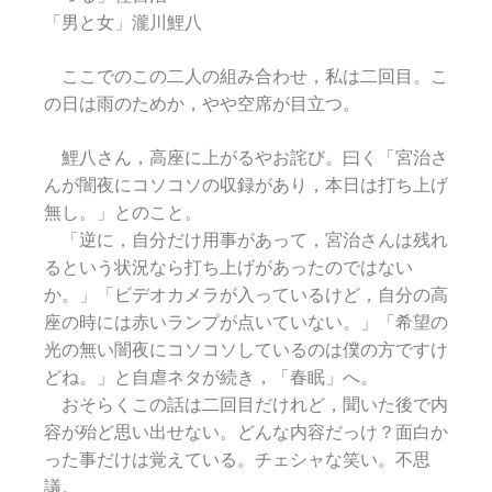
「男と女」瀧川鯉八
ここでのこの二人の組み合わせ，私は二回目。こ
の日は雨のためか，やや空席が目立つ。
鯉八さん，高座に上がるやお詫び。曰く「宮治さ
んが闇夜にコソコソの収録があり，本日は打ち上げ
無し。」とのこと。
「逆に，自分だけ用事があって，宮治さんは残れ
るという状況なら打ち上げがあったのではない
か。」「ビデオカメラが入っているけど，自分の高
座の時には赤いランプが点いていない。」「希望の
光の無い闇夜にコソコソしているのは僕の方ですけ
どね。」と自虐ネタが続き，「春眠」へ。
おそらくこの話は二回目だけれど，聞いた後で内
容が殆ど思い出せない。どんな内容だっけ？面白か
った事だけは覚えている。チェシャな笑い。不思
議。