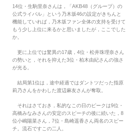
14位・生駒里奈さんは，「AKB48（グループ）の
公式ライバル」という乃木坂46の設定がきちんと
機能していれば，乃木坂ファン全体の支持を受けて
もう少し上位に来るかと思いましたが，ここでした
か。
更に上位では驚異の17歳，4位・松井珠理奈さん
の勢いと，それを抑えた3位・柏木由紀さんの強さ
が光る。
結局第1位は，途中経過ではダントツだった指原
莉乃さんをかわした渡辺麻友さんが奪取。
それはさておき，私的なこの日のピークは9位・
高橋みなみさんの安定のスピーチの後に続いた，8
位小嶋陽菜さん，7位・島崎遥香さん両名のスピー
チ。流石ですこの二人。