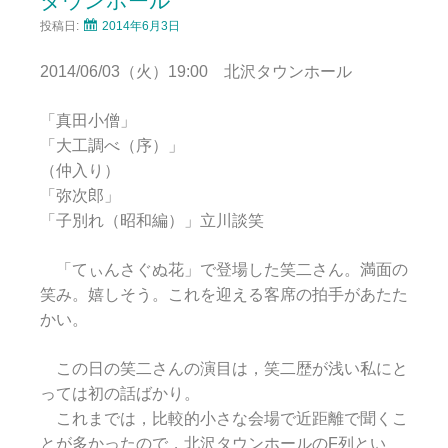
タウンホール
投稿日:
2014年6月3日
2014/06/03（火）19:00 北沢タウンホール
「真田小僧」
「大工調べ（序）」
（仲入り）
「弥次郎」
「子別れ（昭和編）」立川談笑
「てぃんさぐぬ花」で登場した笑二さん。満面の
笑み。嬉しそう。これを迎える客席の拍手があたた
かい。
この日の笑二さんの演目は，笑二歴が浅い私にと
っては初の話ばかり。
これまでは，比較的小さな会場で近距離で聞くこ
とが多かったので，北沢タウンホールのF列とい