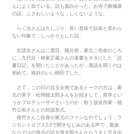
んによく似ている。話も面白かった。お寺で葬儀屋
の話。ふさわしいような，しくないような。
らく次さんは久しぶり。良い意味で以前と変わら
ない印象で，しっかりとした話。
左談次さんは二度目。随分前，家元ご存命のころ
に，九代目・林家正蔵さんの著書をネタにした「読
書日記」を聞いたことがあったが，落語を聞くのは
初めて。格好のいい師匠でした。
さて，この日の目玉企画であるトークの方は，家
元の実子・松岡慎太郎さんをお招きして，席亭とい
うかプロデューザーというのか，歌う放送作家・植
竹公和さんとの対談形式。
植竹さんご自身が家元のファンなのでしょう，ラ
ジカントロプス2.0で聞きなじみのある声で，親族
ならではの視点の話を慎太郎さんからうまく引き出