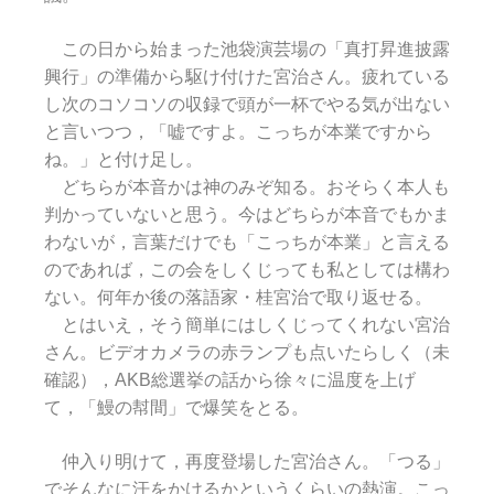
この日から始まった池袋演芸場の「真打昇進披露
興行」の準備から駆け付けた宮治さん。疲れている
し次のコソコソの収録で頭が一杯でやる気が出ない
と言いつつ，「嘘ですよ。こっちが本業ですから
ね。」と付け足し。
どちらが本音かは神のみぞ知る。おそらく本人も
判かっていないと思う。今はどちらが本音でもかま
わないが，言葉だけでも「こっちが本業」と言える
のであれば，この会をしくじっても私としては構わ
ない。何年か後の落語家・桂宮治で取り返せる。
とはいえ，そう簡単にはしくじってくれない宮治
さん。ビデオカメラの赤ランプも点いたらしく（未
確認），AKB総選挙の話から徐々に温度を上げ
て，「鰻の幇間」で爆笑をとる。
仲入り明けて，再度登場した宮治さん。「つる」
でそんなに汗をかけるかというくらいの熱演。こっ