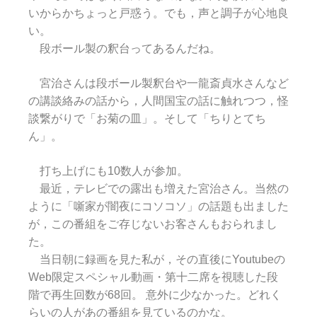
いからかちょっと戸惑う。でも，声と調子が心地良
い。
段ボール製の釈台ってあるんだね。
宮治さんは段ボール製釈台や一龍斎貞水さんなど
の講談絡みの話から，人間国宝の話に触れつつ，怪
談繋がりで「お菊の皿」。そして「ちりとてち
ん」。
打ち上げにも10数人が参加。
最近，テレビでの露出も増えた宮治さん。当然の
ように「噺家が闇夜にコソコソ」の話題も出ました
が，この番組をご存じないお客さんもおられまし
た。
当日朝に録画を見た私が，その直後にYoutubeの
Web限定スペシャル動画・第十二席を視聴した段
階で再生回数が68回。 意外に少なかった。どれく
らいの人があの番組を見ているのかな。