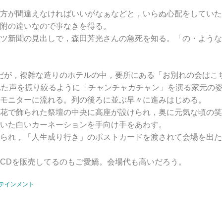
方が間違えなければいいがなぁなどと，いらぬ心配をしていた
附の違いなので事なきを得る。
ツ新聞の見出しで，森田芳光さんの急死を知る。「の・ような
定だが，複雑な造りのホテルの中，要所にある「お別れの会はこ
れた声を振り絞るように「チャンチャカチャン」を演る家元の
モニターに流れる。列の後ろに並ぶ早々に進みはじめる。
花で飾られた祭壇の中央に高座が設けられ，奥に元気な頃の笑
いた白いカーネーションを手向け手をあわす。
られ，「人生成り行き」のポストカードを渡されて会場を出た
CDを販売してるのもご愛嬌。会場代も高いだろう。
テインメント