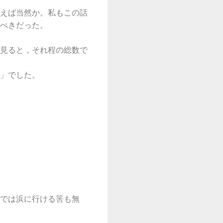
えば当然か。私もこの話
べきだった。
見ると，それ程の総数で
」でした。
では浜に行ける筈も無