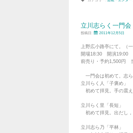
立川志らく一門会
投稿日:
2011年12月5日
上野広小路亭にて。（一
開場18:30 開演19:00
前売り・予約1,500円 当
一門会は初めて。志らく
立川らく人「子褒め」
初めて拝見。手の震え
立川らく里「長短」
初めて拝見。出だし，
立川志ら乃「平林」