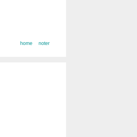
コ
home
noter
ン
テ
ン
ツ
へ
ス
キ
ッ
プ