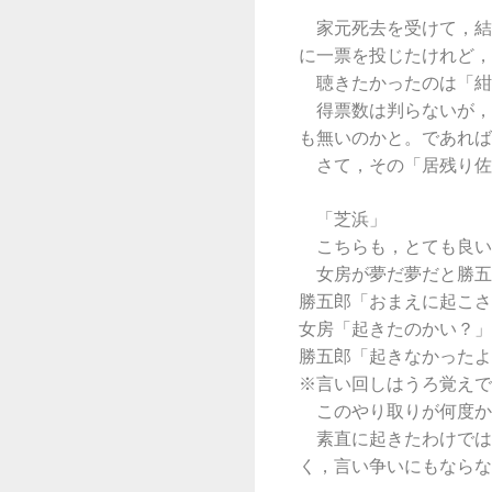
家元死去を受けて，結
に一票を投じたけれど，
聴きたかったのは「紺
得票数は判らないが，
も無いのかと。であれば
さて，その「居残り佐
「芝浜」
こちらも，とても良い
女房が夢だ夢だと勝五
勝五郎「おまえに起こさ
女房「起きたのかい？」
勝五郎「起きなかったよ
※言い回しはうろ覚えで
このやり取りが何度か
素直に起きたわけでは
く，言い争いにもならな