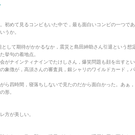
1
。初めて見るコンビもいた中で，最も面白いコンビの一つであ
いうか。
組として期待がかかるなか，震災と島田紳助さん引退という想
た挙句の着地点。
会がナインティナインでたけしさん，爆笑問題も顔を出すとい
の象徴が，高須さんの審査員，銀シャリのワイルドカード，パ
がら四時間，寝落ちしないで見たのだから面白かった。あぁ，
の形。
レ方が美しい。