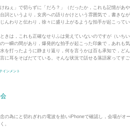
けねぇ」で切らずに「だろ？」（だったか，これも記憶があや
台詞というより，女房への語りかけという雰囲気で，書きなが
じんわりと伝わり，徐々に盛り上がるような拍手が起こってい
ときは，これも正確なせりふは覚えていないのですが（いちい
の一瞬の間があり，爆発的な拍手が起こった印象で，あれも気
水を打ったように静まり返り，何を言うかは百も承知で，どん
言に耳をそばだてている。そんな状況で話せる落語家ってすご
テインメント
の会
の為にと切れぎれの電波を拾いiPhoneで確認し，会場がオ
く。