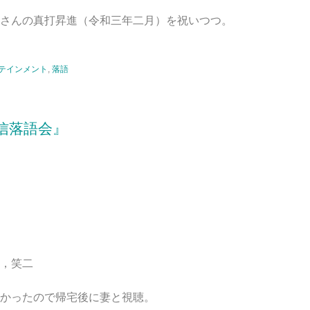
さんの真打昇進（令和三年二月）を祝いつつ。
テインメント
,
落語
信落語会』
，笑二
かったので帰宅後に妻と視聴。