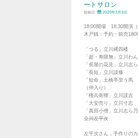
ートサロン
投稿日:
2020年3月3日
18:00開場 18:30開
木戸銭：予約・前売1800
「つる」立川縄四楼
「超・寿限無」立川わん
「長屋の花見」立川志ら
「長短」立川談修
「短命」土橋亭里う馬
（仲入り）
「権兵衛狸」立川談吉
「大安売り」立川寸志
「真田小僧」立川志ら乃
立川左平次
左平次さん，手作りのカ