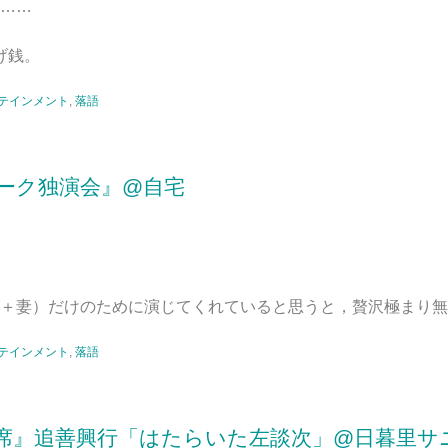
……
げ銭。
テインメント
,
落語
ーク独演会』@自宅
＋妻）だけのために演じてくれていると思うと，贅沢極まり無
テインメント
,
落語
席』追善興行「はたらいた左談次」@日暮里サ