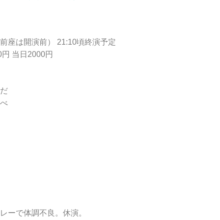
演（前座は開演前） 21:10頃終演予定
円 当日2000円
だ
べ
レーで体調不良。休演。