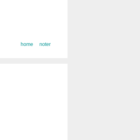
コ
home
noter
ン
テ
ン
ツ
へ
ス
キ
ッ
プ