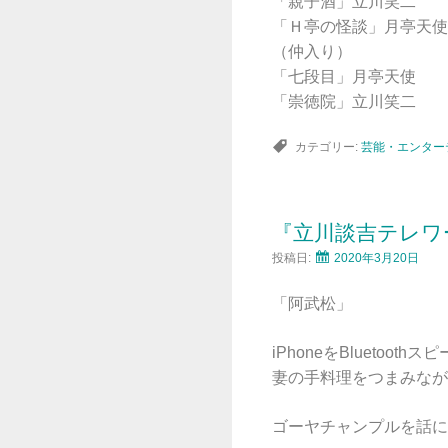
「親子酒」立川笑二
「Ｈ亭の怪談」月亭天使
（仲入り）
「七段目」月亭天使
「崇徳院」立川笑二
カテゴリー:
芸能・エンター
『立川談吉テレワ
投稿日:
2020年3月20日
「阿武松」
iPhoneをBluetoo
妻の手料理をつまみなが
ゴーヤチャンプルを話に