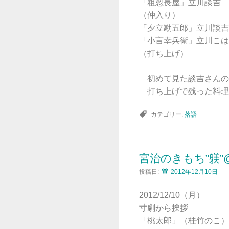
「粗忽長屋」立川談吉
（仲入り）
「夕立勘五郎」立川談吉
「小言幸兵衛」立川こは
（打ち上げ）
初めて見た談吉さんの
打ち上げで残った料理
カテゴリー:
落語
宮治のきもち”躾”
投稿日:
2012年12月10日
2012/12/10（月）
寸劇から挨拶
「桃太郎」（桂竹のこ）