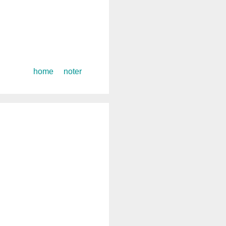
コ
home
noter
ン
テ
ン
ツ
へ
ス
キ
ッ
プ