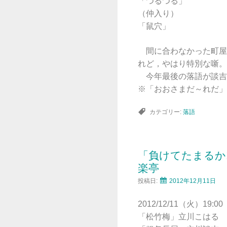
「つるつる」
（仲入り）
「鼠穴」
間に合わなかった町屋
れど，やはり特別な噺。
今年最後の落語が談吉
※「おおさまだ～れだ」
カテゴリー:
落語
「負けてたまるか!
楽亭
投稿日:
2012年12月11日
2012/12/11（火）19:
「松竹梅」立川こはる