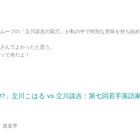
ムーブの「立川談吉の鼠穴」が私の中で特別な意味を持ち始め
さんでよかったと思う。
って何だよ！
?」立川こはる vs 立川談吉：第七回若手落語
00 道楽亭