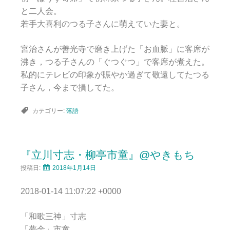
と二人会。
若手大喜利のつる子さんに萌えていた妻と。
宮治さんが善光寺で磨き上げた「お血脈」に客席が
沸き，つる子さんの「ぐつぐつ」で客席が煮えた。
私的にテレビの印象が賑やか過ぎて敬遠してたつる
子さん，今まで損してた。
カテゴリー:
落語
『立川寸志・柳亭市童』@やきもち
投稿日:
2018年1月14日
2018-01-14 11:07:22 +0000
「和歌三神」寸志
「夢金」市童