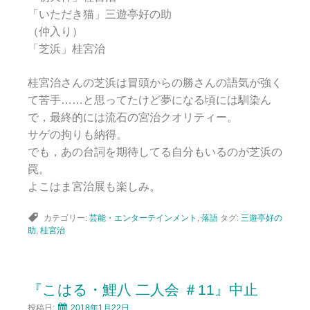
「いただき猫」三遊亭好の助
（仲入り）
「芝浜」桂宮治
桂宮治さんの芝浜は冒頭からの勝さんの語気が強く
て苦手……と思ってたけど夢になる頃には馴染ん
で，最終的には流石の宮治クオリティー。
サゲの拘りも納得。
でも，あの台詞を期待してる自分もいるのが芝浜の
罠。
よこはま宮治展も楽しみ。
カテゴリー:
芸能・エンターテインメント
,
落語
タグ:
三遊亭好の
助
,
桂宮治
『こはる・鯉八 二人会 ＃11』中止
投稿日:
2018年1月22日