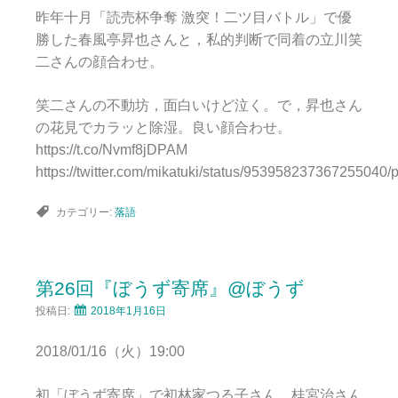
昨年十月「読売杯争奪 激突！二ツ目バトル」で優
勝した春風亭昇也さんと，私的判断で同着の立川笑
二さんの顔合わせ。
笑二さんの不動坊，面白いけど泣く。で，昇也さん
の花見でカラッと除湿。良い顔合わせ。
https://t.co/Nvmf8jDPAM
https://twitter.com/mikatuki/status/953958237367255040/
カテゴリー:
落語
第26回『ぼうず寄席』@ぼうず
投稿日:
2018年1月16日
2018/01/16（火）19:00
初「ぼうず寄席」で初林家つる子さん。桂宮治さん