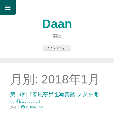
Daan
偏聴
メインメニュー
コ
ン
テ
ン
月別:
2018年1月
ツ
へ
ス
第14回『春風亭昇也写真館 フタを開
キ
ければ……』
ッ
投稿日:
2018年1月28日
プ