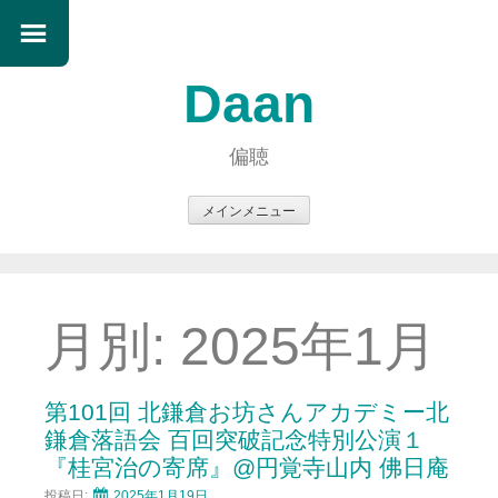
Daan
偏聴
メインメニュー
コ
ン
テ
ン
月別:
2025年1月
ツ
へ
ス
第101回 北鎌倉お坊さんアカデミー北
キ
鎌倉落語会 百回突破記念特別公演１
ッ
『桂宮治の寄席』@円覚寺山内 佛日庵
プ
投稿日:
2025年1月19日