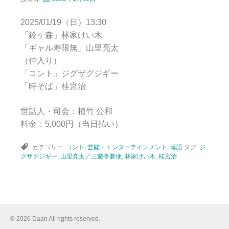
2025/01/19（日）13:30
「鈴ヶ森」林家けい木
「ギャル寿限無」山里亮太
（仲入り）
「コント」ジグザグジギー
「時そば」桂宮治
世話人・司会：植竹 公和
料金：5,000円（当日払い）
カテゴリー:
コント
,
芸能・エンターテインメント
,
落語
タグ:
ジ
グザグジギー
,
山里亮太／三遊亭兼便
,
林家けい木
,
桂宮治
© 2026 Daan All rights reserved.