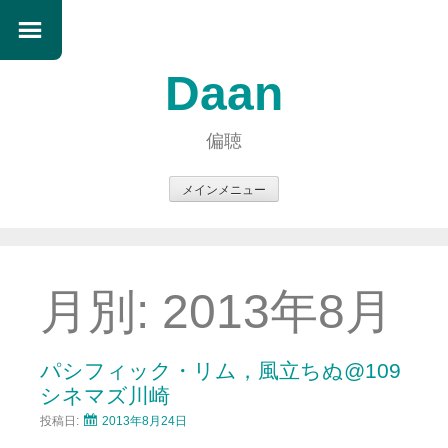
Daan
偏聴
メインメニュー
コ
ン
テ
ン
月別:
2013年8月
ツ
へ
ス
パシフィック・リム，風立ちぬ@109
キ
シネマズ川崎
ッ
投稿日:
2013年8月24日
プ