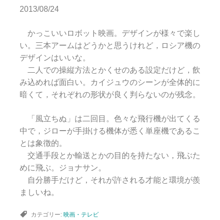
2013/08/24
かっこいいロボット映画。デザインが様々で楽し
い。三本アームはどうかと思うけれど，ロシア機の
デザインはいいな。
二人での操縦方法とかくせのある設定だけど，飲
み込めれば面白い。カイジュウのシーンが全体的に
暗くて，それぞれの形状が良く判らないのが残念。
「風立ちぬ」は二回目。色々な飛行機が出てくる
中で，ジローが手掛ける機体が悉く単座機であるこ
とは象徴的。
交通手段とか輸送とかの目的を持たない，飛ぶた
めに飛ぶ。ジョナサン。
自分勝手だけど，それが許される才能と環境が羨
ましいね。
カテゴリー:
映画・テレビ