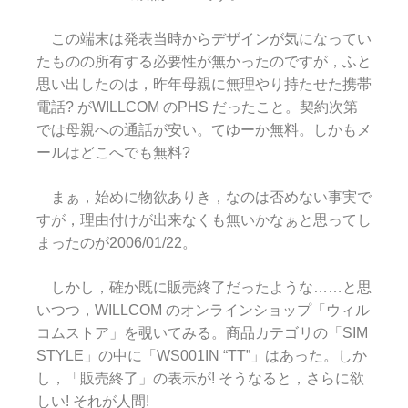
この端末は発表当時からデザインが気になってい
たものの所有する必要性が無かったのですが，ふと
思い出したのは，昨年母親に無理やり持たせた携帯
電話? がWILLCOM のPHS だったこと。契約次第
では母親への通話が安い。てゆーか無料。しかもメ
ールはどこへでも無料?
まぁ，始めに物欲ありき，なのは否めない事実で
すが，理由付けが出来なくも無いかなぁと思ってし
まったのが2006/01/22。
しかし，確か既に販売終了だったような……と思
いつつ，WILLCOM のオンラインショップ「ウィル
コムストア」を覗いてみる。商品カテゴリの「SIM
STYLE」の中に「WS001IN “TT”」はあった。しか
し，「販売終了」の表示が! そうなると，さらに欲
しい! それが人間!