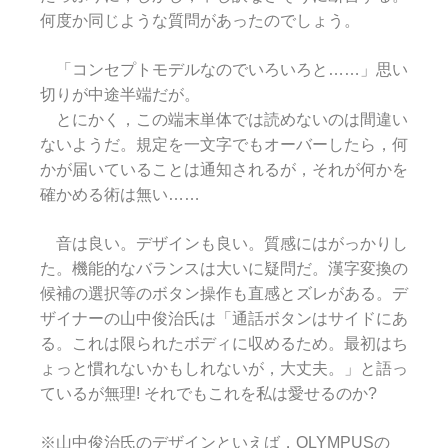
何度か同じような質問があったのでしょう。
「コンセプトモデルなのでいろいろと……」思い
切りが中途半端だが。
とにかく，この端末単体では読めないのは間違い
ないようだ。規定を一文字でもオーバーしたら，何
かが届いていることは通知されるが，それが何かを
確かめる術は無い……
音は良い。デザインも良い。質感にはがっかりし
た。機能的なバランスは大いに疑問だ。漢字変換の
候補の選択等のボタン操作も直感とズレがある。デ
ザイナーの山中俊治氏は「通話ボタンはサイドにあ
る。これは限られたボディに収めるため。最初はち
ょっと慣れないかもしれないが，大丈夫。」と語っ
ているが無理! それでもこれを私は愛せるのか?
※山中俊治氏のデザインといえば，OLYMPUSの