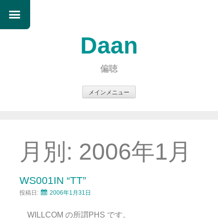
Daan
偏聴
メインメニュー
コ
ン
テ
ン
月別:
2006年1月
ツ
へ
ス
WS001IN “TT”
キ
投稿日:
2006年1月31日
ッ
プ
WILLCOM の所謂PHS です。