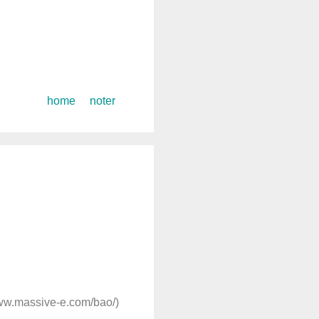
コ
home
noter
ン
テ
ン
ツ
へ
ス
キ
ッ
プ
massive-e.com/bao/)