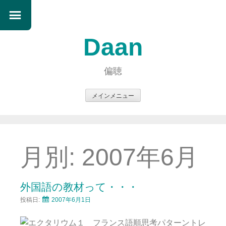
Daan
偏聴
メインメニュー
コ
ン
テ
ン
月別:
2007年6月
ツ
へ
ス
外国語の教材って・・・
キ
投稿日:
2007年6月1日
ッ
プ