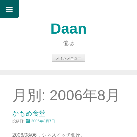
Daan
偏聴
メインメニュー
コ
ン
テ
ン
月別:
2006年8月
ツ
へ
ス
かもめ食堂
キ
投稿日:
2006年8月7日
ッ
プ
2006/08/06，シネスイッチ銀座。