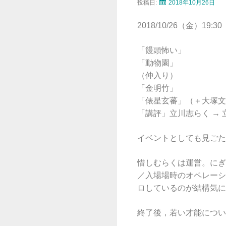
投稿日:
2018年10月26日
2018/10/26（金）19:30
「饅頭怖い」
「動物園」
（仲入り）
「金明竹」
「俵星玄蕃」（＋大塚文
「講評」立川志らく →
イベントとしても見ごた
惜しむらくは運営。にぎ
／入場場時のオペレーシ
ロしているのが結構気に
終了後，若い才能につい