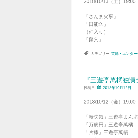
2018/10/13（土）19:00
「さんま火事」
「田能久」
（仲入り）
「鼠穴」
カテゴリー:
芸能・エンター
『三遊亭萬橘独演
投稿日:
2018年10月12日
2018/10/12（金）19:00
「転失気」三遊亭まん坊
「万病円」三遊亭萬橘
「片棒」三遊亭萬橘