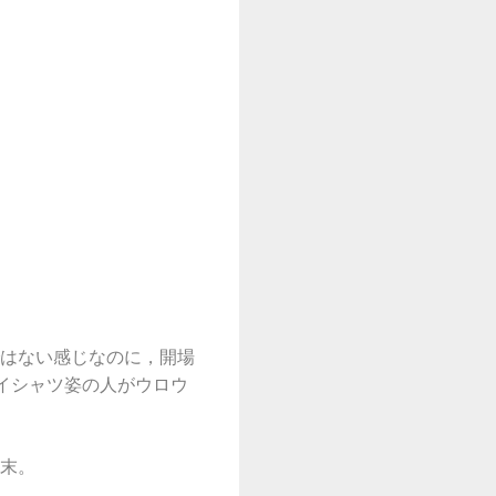
はない感じなのに，開場
イシャツ姿の人がウロウ
末。