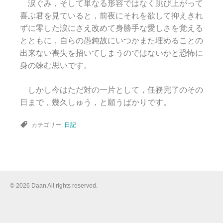
涙ぐみ，そして単なる形容ではなく跳び上がって
喜ぶ君を見ていると，前夜にそれを欲して抑えきれ
ずに零した涙にさえ改めて身勝手な愛しさを覚える
とともに，自らの愚鈍故にいつかまた埋めることの
出来ない喪失を招いてしまうのではないかと恐怖に
身の竦む思いです。
しかし今はただ対の一片として，任務完了のその
日まで，幾久しゅう，と願うばかりです。
カテゴリー:
日記
© 2026 Daan All rights reserved.