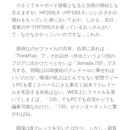
小さくてキーボード搭載となると当然の帰結とも
言えますが。HP200LX（HP100LX）にいささかの
憧れをもっていた身においておや。しかも，先日，
電車の中でHP200LXを使っているおっさんがい
て，なかなかかっこいいのですな，これが。
面倒なのがファイルの共有。自席に居れば
「ThinkPad」で，それ以外（外出というより別の
フロアに出かけたりとか）は「Jornada 720」で入
力する。同期はUSB接続のクレドールに乗せれば
いいのだが，職場の机上はとんでもない状態でノー
トPCを置くスペースにさえ事欠く始末でクレドー
ルを常設する余裕はない。WEB上にファイルを置
いてしまえば，「720」でもPCでも自宅からでも
編集可能なわけだ。「720」がインターネットに繋
がればね。
職場はBフレッツを引いたばかり。しかし，顧客