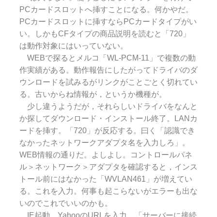
PCカードスロットへ挿すことになる。何かやだ。
PCカードスロットに挿すならPCカードタイプがい
い。しかもCFタイプの商品説明を読むと「720」
は動作対象にはいっていない。
WEBで探るとメルコ「WL-PCM-11」で複数の動
作実績がある。動作報告にしたがってドライバのダ
ウンロードを試みるがリンクがことごとく切れてい
る。古いからね情報が，というか機種が。
少し違うようだが，それらしいドライバをなんと
か探してダウンロード・インストール終了。LANカ
ードを挿す。「720」が反応する。曰く「認識でき
なかったネットワークアダプタ名を入力しろ」。
WEB情報の通りだ。よしよし。コントロールパネ
ル＞ネットワーク＞アダプタを確認すると，インス
トール前にはなかった「WVLAN461」が増えてい
る。これを入力。何事も起こらないがエラーも出な
いのでこれでいいのかも。
IE起動，YahooのURLを入力。「サーバーに接続