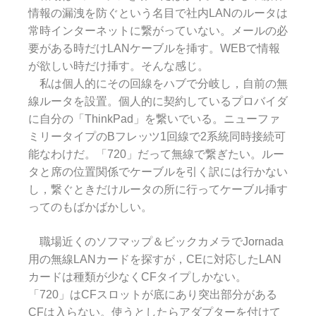
情報の漏洩を防ぐという名目で社内LANのルータは
常時インターネットに繋がっていない。メールの必
要がある時だけLANケーブルを挿す。WEBで情報
が欲しい時だけ挿す。そんな感じ。
私は個人的にその回線をハブで分岐し，自前の無
線ルータを設置。個人的に契約しているプロバイダ
に自分の「ThinkPad」を繋いでいる。ニューファ
ミリータイプのBフレッツ1回線で2系統同時接続可
能なわけだ。「720」だって無線で繋ぎたい。ルー
タと席の位置関係でケーブルを引く訳には行かない
し，繋ぐときだけルータの所に行ってケーブル挿す
ってのもばかばかしい。
職場近くのソフマップ＆ビックカメラでJornada
用の無線LANカードを探すが，CEに対応したLAN
カードは種類が少なくCFタイプしかない。
「720」はCFスロットが底にあり突出部分がある
CFは入らない。使うとしたらアダプターを付けて