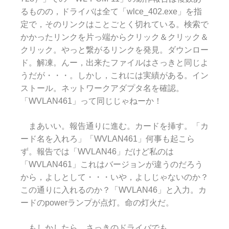
るものの，ドライバは全て「wlce_402.exe」を指
定で，そのリンクはことごとく切れている。検索で
かかったリンクを片っ端からクリック＆クリック＆
クリック。やっと繋がるリンクを発見。ダウンロー
ド。解凍。んー，出来たファイルはさっきと同じよ
うだが・・・。しかし，これには実績がある。イン
ストール。ネットワークアダプタ名を確認。
「WVLAN461」って同じじゃねーか！
まあいい。報告通りに進む。カードを挿す。「カ
ード名を入れろ」「WVLAN461」何事も起こら
ず。報告では「WVLAN46」だけど私のは
「WVLAN461」これはバージョンが違うのだろう
から，よしとして・・・いや，よしじゃないのか？
この通りに入れるのか？「WVLAN46」と入力。カ
ードのpowerランプが点灯。命の灯火だ。
もしかしたら，さっきのドライバでも