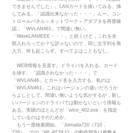
できませんでした」。LANカードを抜いてみる。挿
してみる。「認識出来なかった・・・」んー。コン
トロールパネル＞ネットワーク＞アダプタを再度確
認，「WVLAN461」で間違い無い。
「WaveLAN/IEEE・・・」と続くけど，これを全
部入れろってか？な訳ゃないので，同じ文字列を再
入力。何も起こらず。すべてよはこともなし。
WEB情報を見直す。ドライバを入れる。カード
を挿す。「認識されなかった・・・」で
「WVLAN46」とカード名を入力する。私のは
「WVLAN461」これはバージョンの違いだろうか
らよしとして。間違い無いような気がするが，新し
いバージョンのドライバでは動かないという情報も
ある。実績のほとんどが「wlce_402.exe」を指定
しているのはそのためか。
もう一度検索開始。「Jornada720（710，
728）」での「WL-PCM-11」の動作報告は複数あ