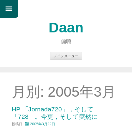
Daan
偏聴
メインメニュー
コ
ン
テ
ン
月別:
2005年3月
ツ
へ
ス
HP 「Jornada720」，そして
キ
「728」。今更，そして突然に
ッ
投稿日:
2005年3月22日
プ