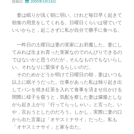
投稿日:
2005年3月14日
妻は眠りが浅く朝に弱い。けれど毎日早く起きて
朝食の用意をしてくれる。日曜日くらいは寝ていて
いいからと，起こさずに私が自分で勝手に食べる。
一昨日の土曜日は妻の実家にお邪魔した。妻にし
てみれば生まれ育った実家なのでのんびりできるの
ではないかと思うのだが，そんなものでもないらし
い。それなりに緊張するらしいのだ。
そのためかどうか明けて日曜日の朝，妻はいつも
以上に眠そうだった。仕事があった私は独り起き出
してパンを焼き紅茶を入れて食事を済ませ出かける
間際に様子を窺うと，気配を察した妻は朦朧としな
がら起き上がり「行ってらっしゃい」と言った。い
や，言おうとしたのだろう。しかし，実際に妻の口
から出た言葉は「オヤスミナサイ」だった。私も
「オヤスミナサイ」と家を出た。