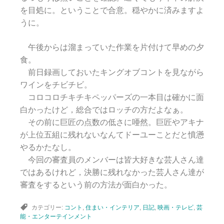
を目処に。ということで合意。穏やかに済みますよ
うに。
午後からは溜まっていた作業を片付けて早めの夕
食。
前日録画しておいたキングオブコントを見ながら
ワインをチビチビ。
コロコロチキチキペッパーズの一本目は確かに面
白かったけど，総合ではロッチの方だよなぁ。
その前に巨匠の点数の低さに唖然。巨匠やアキナ
が上位五組に残れないなんてドーユーことだと憤懣
やるかたなし。
今回の審査員のメンバーは皆大好きな芸人さん達
ではあるけれど，決勝に残れなかった芸人さん達が
審査をするという前の方法が面白かった。
カテゴリー:
コント
,
住まい・インテリア
,
日記
,
映画・テレビ
,
芸
能・エンターテインメント