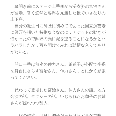
幕開き前にステージ上手側から浴衣姿の宮治さん
が登場。暫く悠然と客席を見渡した後でいきなりの
土下座。
自分の誕生日に師匠に初めてであった国立演芸場
に師匠を招いた特別な会なのに，チケットの動きが
遅かったので師匠の顔に泥を塗ることになるかとハ
ラハラしたが，蓋を開けてみれば結構な入りであり
がたいと。
開口一番は前座の伸力さん。弟弟子が心配で半裸
を舞台にさらす宮治さん。伸力さん，とにかく頑張
ってください。
代わって登場した宮治さん。伸力さんの話。地方
公演の話。タクシーの話。いじられたお囃子のお姉
さんが照れつつ乱入。
「錦の袈裟」は良い調子だったけれどサゲで咬