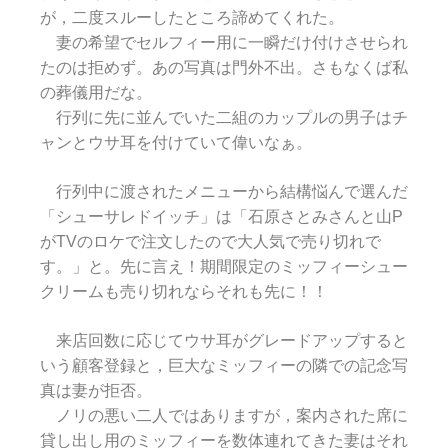
が，二度スルーしたところ諦めてくれた。
妻の希望でセルフィー用に一瞬だけ付けさせられ
たのは拒めず。あの写真は門外不出。さもなくば私
の葬儀用だな。
行列に先に並んでいた二組のカップルの男子はチ
ャンとウサ耳を付けていて偉いなぁ。
行列中に渡されたメニューから結構悩んで選んだ
「シューサレドイッチ」は「石原さとみさんと山P
がTVのロケで注文したので大人気で売り切れで
す。」と。先に言え！期間限定のミッフィーシュー
クリームも売り切れならそれも先に！！
来店回数に応じてウサ耳がグレードアップすると
いう顧客登録と，巨大なミッフィーの隣での記念写
真は妻が拒否。
ノリの悪い二人ではありますが，案内された席に
貸し出し用のミッフィーを数体連れてきた妻はそれ