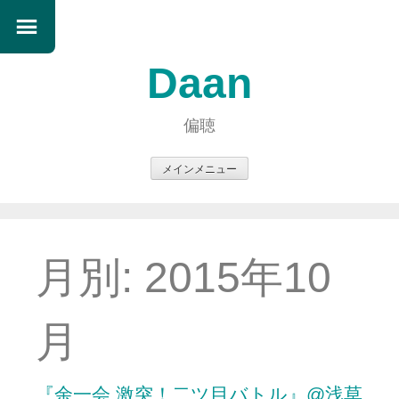
Daan
偏聴
メインメニュー
コ
ン
テ
ン
月別:
2015年10
ツ
へ
ス
月
キ
ッ
プ
『余一会 激突！二ツ目バトル』@浅草