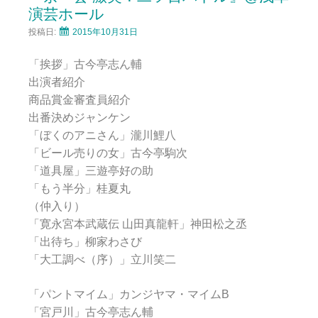
演芸ホール
投稿日:
2015年10月31日
「挨拶」古今亭志ん輔
出演者紹介
商品賞金審査員紹介
出番決めジャンケン
「ぼくのアニさん」瀧川鯉八
「ビール売りの女」古今亭駒次
「道具屋」三遊亭好の助
「もう半分」桂夏丸
（仲入り）
「寛永宮本武蔵伝 山田真龍軒」神田松之丞
「出待ち」柳家わさび
「大工調べ（序）」立川笑二
「パントマイム」カンジヤマ・マイムB
「宮戸川」古今亭志ん輔