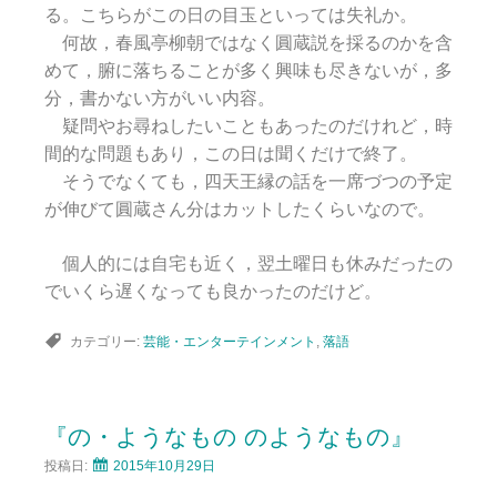
る。こちらがこの日の目玉といっては失礼か。
何故，春風亭柳朝ではなく圓蔵説を採るのかを含
めて，腑に落ちることが多く興味も尽きないが，多
分，書かない方がいい内容。
疑問やお尋ねしたいこともあったのだけれど，時
間的な問題もあり，この日は聞くだけで終了。
そうでなくても，四天王縁の話を一席づつの予定
が伸びて圓蔵さん分はカットしたくらいなので。
個人的には自宅も近く，翌土曜日も休みだったの
でいくら遅くなっても良かったのだけど。
カテゴリー:
芸能・エンターテインメント
,
落語
『の・ようなもの のようなもの』
投稿日:
2015年10月29日