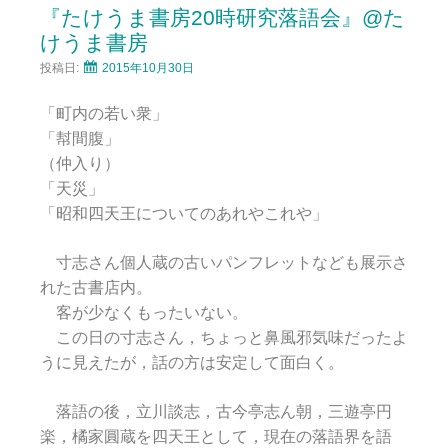
『たけうま書房20時研究落語会』@た
けうま書房
投稿日:
2015年10月30日
「町内の若い衆」
「幇間腹」
（仲入り）
「天災」
「昭和四天王についてのあれやこれや」
寸志さん個人蔵の古いパンフレットなども展示さ
れた古書店内。
客が少なくもったいない。
この日の寸志さん，ちょっと鼻風邪気味だったよ
うに見えたが，話の方は安定して面白く。
落語の後，立川談志，古今亭志ん朝，三遊亭円
楽，橘家圓蔵を四天王として，現在の落語界を語