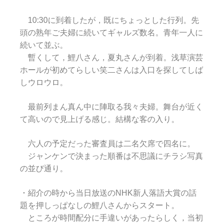
10:30に到着したが，既にちょっとした行列。先
頭の熟年ご夫婦に続いてギャルズ数名。青年一人に
続いて並ぶ。
暫くして，鯉八さん，夏丸さんが到着。浅草演芸
ホールが初めてらしい笑二さんは入口を探してしば
しウロウロ。
最前列まん真ん中に陣取る我々夫婦。舞台が近く
て高いので見上げる感じ。結構な客の入り。
六人の予定だった審査員は二名欠席で四名に。
ジャンケンで決まった順番は不思議にチラシ写真
の並び通り。
・紹介の時から当日放送のNHK新人落語大賞の話
題を押しっぱなしの鯉八さんからスタート。
ところが時間配分に手違いがあったらしく，当初