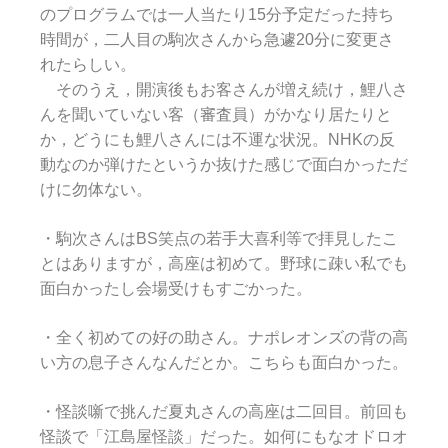
のプログラムでは一人当たり15分予定だった持ち
時間が，二人目の駒次さんから急遽20分に変更さ
れたらしい。
そのうえ，開演後もお客さんが増え続け，鯉八さ
んを聞いていない客（審査員）がかなり居たりと
か，どうにも鯉八さんには不運な状況。NHKの反
動なのか弾けたというか抜けた感じで面白かっただ
けに勿体ない。
・駒次さんはBS笑点の若手大喜利等で拝見したこ
とはありますが，高座は初めて。野球に疎い私でも
面白かったし会場受けもすごかった。
・全く初めての好の助さん。ナポレオンズの背の高
い方の息子さんなんだとか。こちらも面白かった。
・怪談噺で挑んだ夏丸さんの高座は二回目。前回も
怪談で「江島屋怪談」だった。如何にもなオドロオ