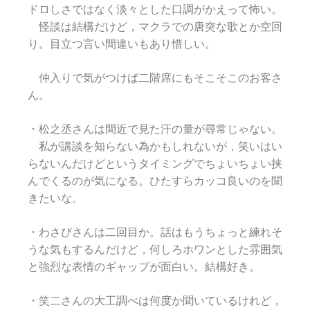
ドロしさではなく淡々とした口調がかえって怖い。
怪談は結構だけど，マクラでの唐突な歌とか空回
り。目立つ言い間違いもあり惜しい。
仲入りで気がつけば二階席にもそこそこのお客さ
ん。
・松之丞さんは間近で見た汗の量が尋常じゃない。
私が講談を知らない為かもしれないが，笑いはい
らないんだけどというタイミングでちょいちょい挟
んでくるのが気になる。ひたすらカッコ良いのを聞
きたいな。
・わさびさんは二回目か。話はもうちょっと練れそ
うな気もするんだけど，何しろホワンとした雰囲気
と強烈な表情のギャップが面白い。結構好き。
・笑二さんの大工調べは何度か聞いているけれど，