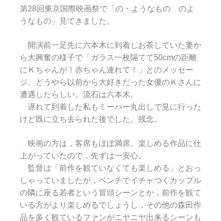
第28回東京国際映画祭で「の・ようなもの のよ
うなもの」見てきました。
開演前一足先に六本木に到着しお茶していた妻か
ら大興奮の様子で「ガラス一枚隔てて50cmの距離
にＫちゃんが！赤ちゃん連れて！」とのメッセー
ジ。どうやら以前から大好きだった女優のＫさんに
遭遇したらしい。流石は六本木。
遅れて到着した私もミーハー丸出しで見に行った
けど既に立ち去られた後でした。残念。
映画の方は，客席もほぼ満席。楽しめる作品に仕
上がっていたので，先ずは一安心。
監督は「前作を観ていなくても楽しめる」とおっ
しゃっていましたが，ベンチでイチャつくカップル
の隣に座る若者という冒頭シーンとか，前作を観て
いる方がより楽しめるでしょうし，その他の森田作
品を多く観ているファンがニヤニヤ出来るシーンも