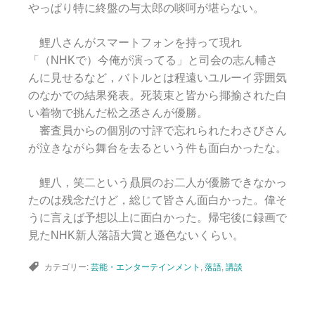
やっぱり特に終盤の与太郎の啖呵が堪らない。
鯉八さんがスマートフォンを持って現れ
「（NHKで）今俺が演ってる」と司会の志ん輔さ
んに見せるなど，バトルとは程遠いユルーイ雰囲気
のなかでの結果発表。死装束と皆から揶揄された白
い着物で挑んだ松之丞さんが優勝。
審査員からの個別の寸評で忘れられたわさびさん
が泣きながら舞台を去るという件も面白かったな。
鯉八，笑二という贔屓のお二人が優勝できなかっ
たのは残念だけど，総じて皆さん面白かった。偉そ
うに言えば予想以上に面白かった。帰宅後に録画で
見たNHK新人落語大賞と遜色ないくらい。
カテゴリー:
芸能・エンターテインメント
,
落語
,
講談