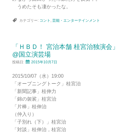
うめたそも凄かったな。
カテゴリー:
コント
,
芸能・エンターテインメント
「ＨＢＤ！ 宮治本舗 桂宮治独演会」
@国立演芸場
投稿日:
2015年10月7日
2015/10/07（水）19:00
「オープニングトーク」桂宮治
「新聞記事」桂伸力
「錦の袈裟」桂宮治
「片棒」桂伸治
（仲入り）
「子別れ（下）」桂宮治
「対談」桂伸治，桂宮治