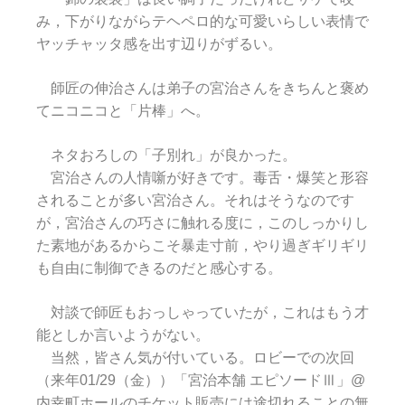
み，下がりながらテヘペロ的な可愛いらしい表情で
ヤッチャッタ感を出す辺りがずるい。
師匠の伸治さんは弟子の宮治さんをきちんと褒め
てニコニコと「片棒」へ。
ネタおろしの「子別れ」が良かった。
宮治さんの人情噺が好きです。毒舌・爆笑と形容
されることが多い宮治さん。それはそうなのです
が，宮治さんの巧さに触れる度に，このしっかりし
た素地があるからこそ暴走寸前，やり過ぎギリギリ
も自由に制御できるのだと感心する。
対談で師匠もおっしゃっていたが，これはもう才
能としか言いようがない。
当然，皆さん気が付いている。ロビーでの次回
（来年01/29（金））「宮治本舗 エピソードⅢ」@
内幸町ホールのチケット販売には途切れることの無