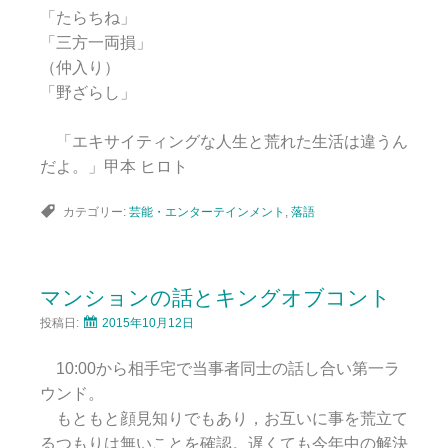
「たらちね」
「三方一両損」
（仲入り）
「野ざらし」
「エキサイティングな人生と荒れた生活は違うん
だよ。」甲本 ヒロト
カテゴリー:
芸能・エンターテインメント
,
落語
マンションの話とキングオブコント
投稿日:
2015年10月12日
10:00から相手宅で当事者同士の話し合い第一ラ
ウンド。
もともと顔見知りでもあり，お互いに事を荒立て
るつもりは無いことを確認。遅くても今年中の解決