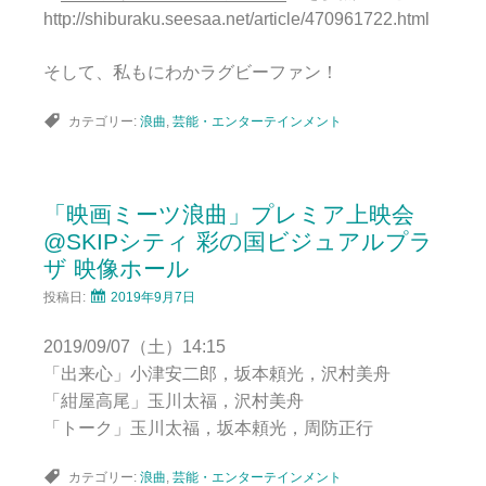
http://shiburaku.seesaa.net/article/470961722.html
そして、私もにわかラグビーファン！
カテゴリー:
浪曲
,
芸能・エンターテインメント
「映画ミーツ浪曲」プレミア上映会
@SKIPシティ 彩の国ビジュアルプラ
ザ 映像ホール
投稿日:
2019年9月7日
2019/09/07（土）14:15
「出来心」小津安二郎，坂本頼光，沢村美舟
「紺屋高尾」玉川太福，沢村美舟
「トーク」玉川太福，坂本頼光，周防正行
カテゴリー:
浪曲
,
芸能・エンターテインメント