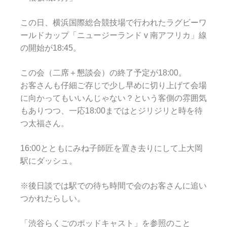
この日、横浜国際総合競技場で行われたラグビーワ
ールドカップ「ニュージーランド v 南アフリカ」線
の開始が18:45。
この会（二席＋懇談会）の終了予定が18:00。
お客さんも仔細ご存じで少し早めに切り上げて会場
に向かってもいいんじゃない？という客側の雰囲気
もありつつ、一応18:00まではとジリジリと時を待
つ太福さん。
16:00とともにみね子師匠を置き去りにして上大岡
駅にダッシュ。
※後日談では駅での待ち時間で会のお客さんに追い
つかれたらしい。
「
渋谷らくごのポッドキャスト
」を参照のこと