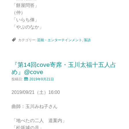
「餅屋問答」
（仲）
「いらち俥」
「やぶのなか」
カテゴリー:
芸能・エンターテインメント
,
落語
『第14回cove寄席・玉川太福十五人占
め』@cove
投稿日:
2019年9月21日
2019/09/21（土）16:00
曲師：玉川みね子さん
「地べたの二人 道案内」
「松坂城の月」