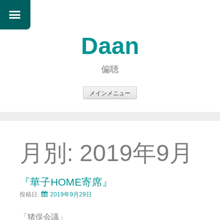
Daan
偏聴
メインメニュー
コ
ン
テ
ン
月別:
2019年9月
ツ
へ
ス
『華子HOME寄席』
キ
投稿日:
2019年9月29日
ッ
プ
「猪俣会議」