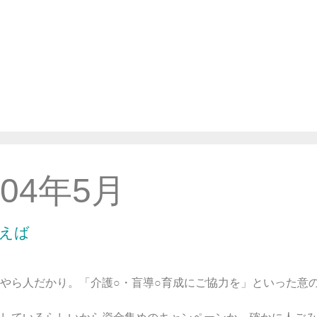
004年5月
言えば
やら人だかり。「介護○・盲導○育成にご協力を」といった意