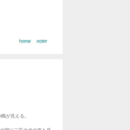
コ
home
noter
ン
テ
ン
ツ
へ
ス
キ
ッ
プ
の幟が見える。