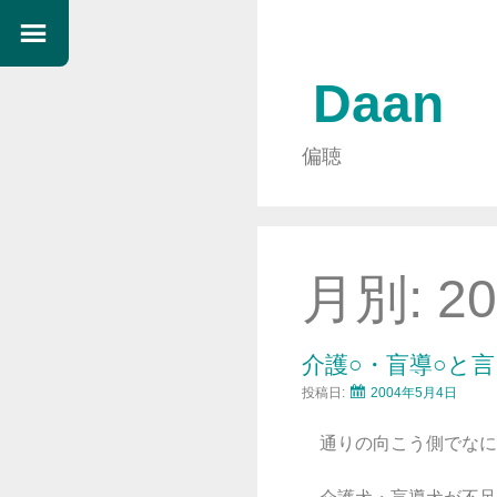
Daan
偏聴
月別:
2
介護○・盲導○と
投稿日:
2004年5月4日
通りの向こう側でなに