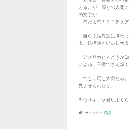
介護犬・盲導犬が不足
える。が，周りの人間に
の文字が！
馬だよ馬！ミニチュア
自ら手話教室に携わっ
よ。結構頭がいいし犬よ
アメリカじゃどうか知
いよね。子供でさえ煩く
でも，馬も大変だね。
見させられたり。
※ウサギじゃ愛玩用くら
カテゴリー:
日記