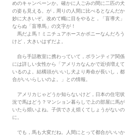
めのキャンペーンか。確かに人ごみの間に二匹の犬
の姿も見える。が，周りの人間に比べるとなんだか
妙に大きいぞ。改めて幟に目をやると，「盲導犬」
ならぬ「盲導馬」の文字が！
馬だよ馬！ミニチュアホースかポニーなんだろう
けど，大きいはずだよ。
自ら手話教室に携わっていて，ボランティア関係
には詳しい女性から「アメリカなんかで近頃増えて
いるのよ。結構頭がいいし犬より寿命が長いし，都
合がいいらしいのよ。」との情報。
アメリカじゃどうか知らないけど，日本の住宅状
況で馬はどう？マンション暮らしで上の部屋に馬が
いたら煩いよね。子供でさえ煩くてしょうがないの
に。
でも，馬も大変だね。人間にとって都合がいいか