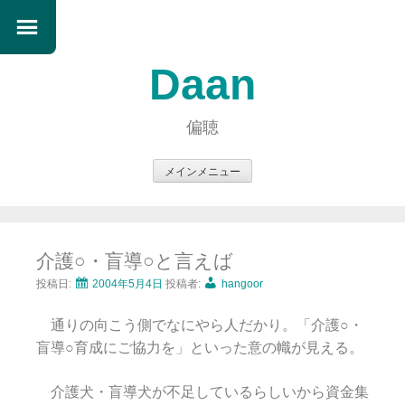
Daan
偏聴
メインメニュー
コ
ン
テ
介護○・盲導○と言えば
ン
ツ
投稿日:
2004年5月4日
投稿者:
hangoor
へ
通りの向こう側でなにやら人だかり。「介護○・
ス
盲導○育成にご協力を」といった意の幟が見える。
キ
ッ
介護犬・盲導犬が不足しているらしいから資金集
プ