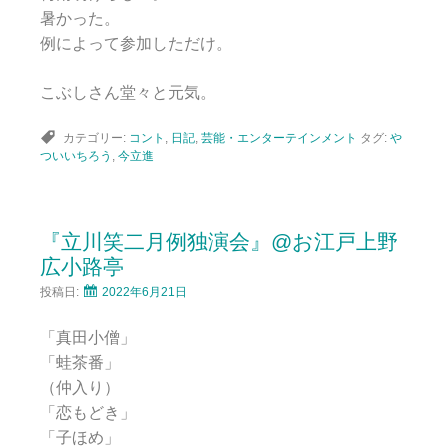
暑かった。
例によって参加しただけ。
こぶしさん堂々と元気。
カテゴリー:
コント
,
日記
,
芸能・エンターテインメント
タグ:
や
ついいちろう
,
今立進
『立川笑二月例独演会』@お江戸上野
広小路亭
投稿日:
2022年6月21日
「真田小僧」
「蛙茶番」
（仲入り）
「恋もどき」
「子ほめ」