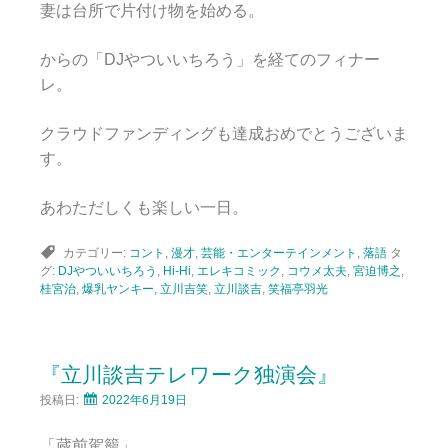
妻は台所で片付け物を始める。
からの「DJやついいちろう」を経てのフィナー
レ。
クラウドファンディングも達成おめでとうございま
す。
あわただしくも楽しい一日。
カテゴリー:
コント
,
漫才
,
芸能・エンターテインメント
,
落語
タ
グ:
DJやついいちろう
,
Hi-Hi
,
エレキコミック
,
コウメ太夫
,
宮迫博之
,
桂宮治
,
爆乳ヤンキー
,
立川吉笑
,
立川談吉
,
笑福亭羽光
『立川談吉テレワーク独演会』
投稿日:
2022年6月19日
「蔵前駕籠」