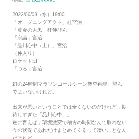
投稿日:
2022年6月8日
2022/06/08（水）19:00
「オープニングアクト」桂宮治
「黄金の大黒」桂伸ぴん
「宗論」宮治
「品川心中（上）」宮治
（仲入り）
ロケット団
「つる」宮治
幻の24時間マラソンゴールシーン架空再現。望ん
ではいないけれど。
出来が悪いということでは全くないのだけれど，期
待しすぎた「品川心中」。
逆に言えば，環境激変で稽古の時間なんて取れない
今の状況であれだけまとめてくるって凄いことなん
だけれど。