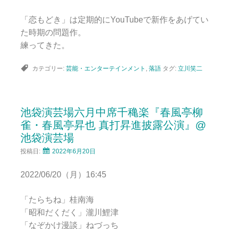
「恋もどき」は定期的にYouTubeで新作をあげてい
た時期の問題作。
練ってきた。
カテゴリー:
芸能・エンターテインメント
,
落語
タグ:
立川笑二
池袋演芸場六月中席千穐楽『春風亭柳
雀・春風亭昇也 真打昇進披露公演』@
池袋演芸場
投稿日:
2022年6月20日
2022/06/20（月）16:45
「たらちね」桂南海
「昭和だくだく」瀧川鯉津
「なぞかけ漫談」ねづっち