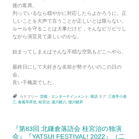
後の客席。
判っているなら穏やかに対応したらよかろうに。正
しいことを大声で言うことが正しいとは限らない。
ルールを守ることは大事だけど，そんなピリピリし
ながら演芸見て楽しいのかな。
始まってしまえばそんな不穏な空気もどこへやら。
最終日にして大好きな名前が勢ぞろいのこの日の
会。
良い千穐楽でした。
カテゴリー:
芸能・エンターテインメント
,
落語
タグ:
三遊亭小遊
三
,
春風亭昇也
,
桂宮治
,
瀧川鯉八
,
瀧川鯉昇
『第83回 北鎌倉落語会 桂宮治の独演
会』『YATSUI FESTIVAL! 2022』（二