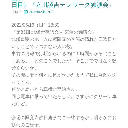
日目）『立川談吉テレワーク独演会』
投稿日:
2022年6月19日
2022/06/19（日）13:30
『第83回 北鎌倉落語会 桂宮治の独演会』
北鎌倉駅のホームは紫陽花の季節の晴れた日曜日と
いうことでいつにない人の数。
事前の情報では駅から出るのに１時間かかる（こと
もある。）とのことでしたが，そこまでではなく数
分くらいか。
その間に妻が何かに気が付いたようで私に合図を送
ってくる。
何かと思ったら真横に宮治さん。
同じ電車に乗っていたらしい。さすがにグリーン車
だけど。
会場の圓覚寺佛日庵までご一緒するが，明らかにお
疲れのご様子。