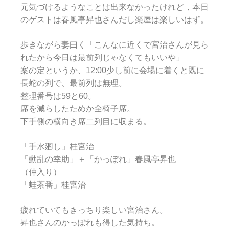
元気づけるようなことは出来なかったけれど，本日
のゲストは春風亭昇也さんだし楽屋は楽しいはず。
歩きながら妻曰く「こんなに近くで宮治さんが見ら
れたから今日は最前列じゃなくてもいいや」
案の定というか、12:00少し前に会場に着くと既に
長蛇の列で、最前列は無理。
整理番号は59と60。
席を減らしたためか全椅子席。
下手側の横向き席二列目に収まる。
「手水廻し」桂宮治
「動乱の幸助」＋「かっぽれ」春風亭昇也
（仲入り）
「蛙茶番」桂宮治
疲れていてもきっちり楽しい宮治さん。
昇也さんのかっぽれも得した気持ち。