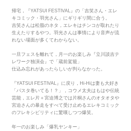
帰宅，『YATSUI FESTIVAL』の「吉笑さん・エレ
キコミック・羽光さん」にギリギリ間に合う。
吉笑さんは松脂のネタ，エレキはチンコが取れたり
生えたりするやつ。羽光さんは事情により音声が流
れない場面が多くてわからない。
一旦フェスを離れて，月一のお楽しみ『立川談吉テ
レワーク独演会』で「蔵前駕籠」
仕込み忘れがあったらしいが判らなかった。
『YATSUI FESTIVAL』に戻り，Hi-Hiは妻も大好き
「パスタ巻いてる！？」，コウメ太夫はもはや伝統
芸能，エレ片＋宮迫博之では片桐さんのオタオタや
宮迫さんの暴走をすべて受け止めるエレキコミック
のフレキシビリティに驚嘆しつつ爆笑。
年一のお楽しみ「爆乳ヤンキー」