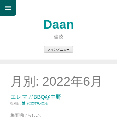
Daan
偏聴
メインメニュー
コ
ン
テ
ン
月別:
2022年6月
ツ
へ
ス
エレマガBBQ@中野
キ
投稿日:
2022年6月25日
ッ
プ
梅雨明けらしい。