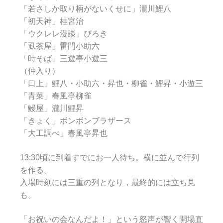
「若さしか取り柄がないくせに」瀧川鯉八
「初天神」桂宮治
「ウクレレ漫談」ぴろき
「虱茶屋」雷門小助六
「時そば」三遊亭小遊三
（仲入り）
「口上」鯉八・小助六・昇也・柳雀・鯉昇・小遊三
「青菜」春風亭柳雀
「鰻屋」瀧川鯉昇
「きょく」ボンボンブラザース
「大工調べ」春風亭昇也
13:30頃に到着すでにお一人待ち。横に並んで行列
を作る。
入場時刻には三重の列となり，最終的には立ち見
も。
「お祝いの会なんだよ！」という怒声が響く開場直