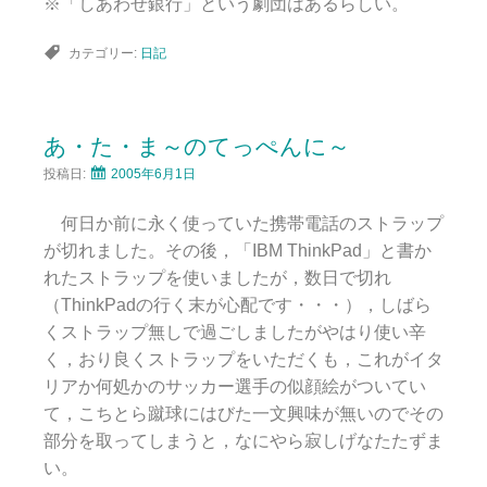
※「しあわせ銀行」という劇団はあるらしい。
カテゴリー:
日記
あ・た・ま～のてっぺんに～
投稿日:
2005年6月1日
何日か前に永く使っていた携帯電話のストラップ
が切れました。その後，「IBM ThinkPad」と書か
れたストラップを使いましたが，数日で切れ
（ThinkPadの行く末が心配です・・・），しばら
くストラップ無しで過ごしましたがやはり使い辛
く，おり良くストラップをいただくも，これがイタ
リアか何処かのサッカー選手の似顔絵がついてい
て，こちとら蹴球にはびた一文興味が無いのでその
部分を取ってしまうと，なにやら寂しげなたたずま
い。