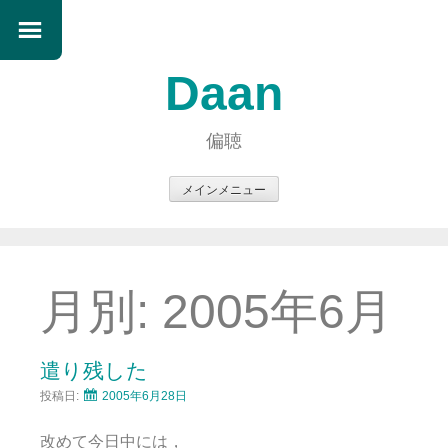
Daan
偏聴
メインメニュー
コ
ン
テ
ン
月別:
2005年6月
ツ
へ
ス
遣り残した
キ
投稿日:
2005年6月28日
ッ
プ
改めて今日中には，