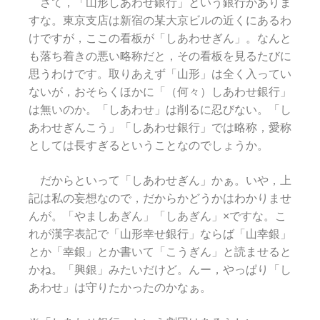
さて，「山形しあわせ銀行」という銀行がありま
すな。東京支店は新宿の某大京ビルの近くにあるわ
けですが，ここの看板が「しあわせぎん」。なんと
も落ち着きの悪い略称だと，その看板を見るたびに
思うわけです。取りあえず「山形」は全く入ってい
ないが，おそらくほかに「（何々）しあわせ銀行」
は無いのか。「しあわせ」は削るに忍びない。「し
あわせぎんこう」「しあわせ銀行」では略称，愛称
としては長すぎるということなのでしょうか。
だからといって「しあわせぎん」かぁ。いや，上
記は私の妄想なので，だからかどうかはわかりませ
んが。「やましあぎん」「しあぎん」×ですな。こ
れが漢字表記で「山形幸せ銀行」ならば「山幸銀」
とか「幸銀」とか書いて「こうぎん」と読ませると
かね。「興銀」みたいだけど。んー，やっぱり「し
あわせ」は守りたかったのかなぁ。