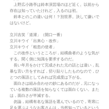
上野広小路亭は鈴本演芸場のほど近く。以前から
存在は知っていたけれど，入るのは初。
鈴本とのこの違いは何！？別世界。決して嫌いで
はないけど。
立川吉笑「道灌」（開口一番）
立川キウイ「出来心・改作」
立川キウイ「粗忽の使者」
この改作というところが，結構曲者のような気が
する。聞く側に知識を要求するのだ。
長い年月をかけて完成された元の話とは違い，乱
暴な言い方をすれば，切り貼りしたものなので，ひ
とつの落語としてみれば完成度は下がる。
面白さは組み合わせの妙にあるのだが，元になっ
ている複数の落語を知らなくては面白くない。また
は，面白さが半減する。
勿論，結構有名な落語を選んでいるので，寄席に
足を運ぶようなお客さんは，当然知っているという