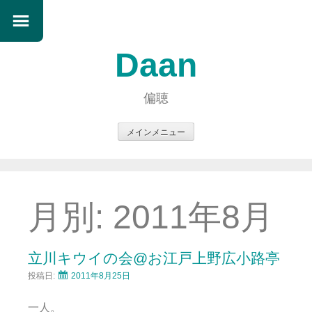
Daan
偏聴
メインメニュー
コ
ン
テ
ン
月別:
2011年8月
ツ
へ
ス
立川キウイの会@お江戸上野広小路亭
キ
投稿日:
2011年8月25日
ッ
プ
一人。