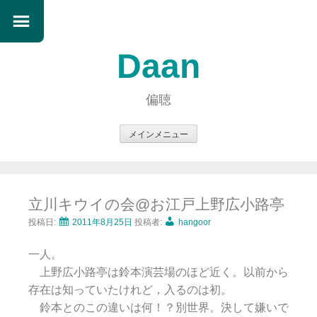
Daan
偏聴
メインメニュー
コ
ン
テ
立川キウイの会@お江戸上野広小路亭
ン
ツ
投稿日:
2011年8月25日
投稿者:
hangoor
へ
一人。
ス
上野広小路亭は鈴本演芸場のほど近く。以前から
キ
存在は知っていたけれど，入るのは初。
ッ
鈴本とのこの違いは何！？別世界。決して嫌いで
プ