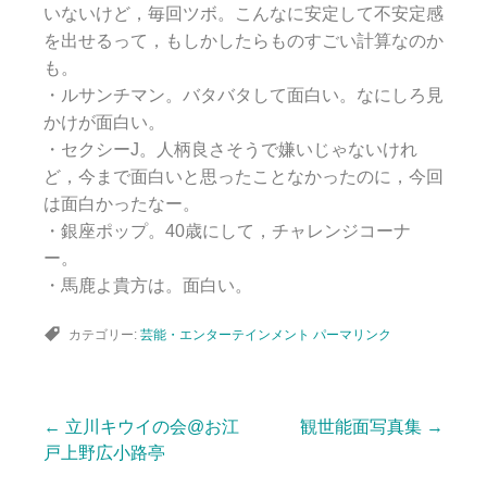
いないけど，毎回ツボ。こんなに安定して不安定感
を出せるって，もしかしたらものすごい計算なのか
も。
・ルサンチマン。バタバタして面白い。なにしろ見
かけが面白い。
・セクシーJ。人柄良さそうで嫌いじゃないけれ
ど，今まで面白いと思ったことなかったのに，今回
は面白かったなー。
・銀座ポップ。40歳にして，チャレンジコーナ
ー。
・馬鹿よ貴方は。面白い。
カテゴリー:
芸能・エンターテインメント
パーマリンク
←
立川キウイの会@お江
観世能面写真集
→
投
戸上野広小路亭