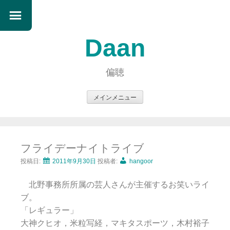
Daan
偏聴
メインメニュー
コ
ン
テ
フライデーナイトライブ
ン
ツ
投稿日:
2011年9月30日
投稿者:
hangoor
へ
北野事務所所属の芸人さんが主催するお笑いライ
ス
ブ。
キ
「レギュラー」
ッ
大神クヒオ，米粒写経，マキタスポーツ，木村裕子
プ