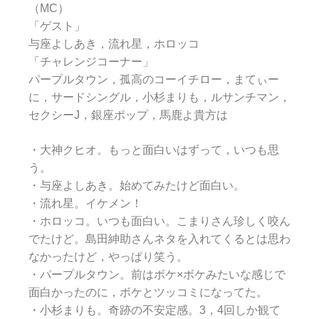
（MC）
「ゲスト」
与座よしあき，流れ星，ホロッコ
「チャレンジコーナー」
パープルタウン，孤高のコーイチロー，まてぃー
に，サードシングル，小杉まりも，ルサンチマン，
セクシーJ，銀座ポップ，馬鹿よ貴方は
・大神クヒオ。もっと面白いはずって，いつも思
う。
・与座よしあき。始めてみたけど面白い。
・流れ星。イケメン！
・ホロッコ。いつも面白い。こまりさん珍しく咬ん
でたけど。島田紳助さんネタを入れてくるとは思わ
なかったけど，やっぱり笑う。
・パープルタウン。前はボケ×ボケみたいな感じで
面白かったのに，ボケとツッコミになってた。
・小杉まりも。奇跡の不安定感。3，4回しか観て