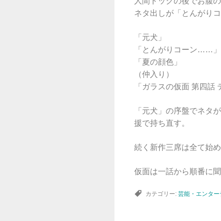
人間ドックの後でお腹の
ネタ出しが「とんがりコ
「元犬」
「とんがりコーン……」
「夏の顔色」
（仲入り）
「ガラスの仮面 第四話
「元犬」の序盤でネタが
援で持ち直す。
続く新作三席は全て始め
仮面は一話から順番に聞
カテゴリー:
芸能・エンター