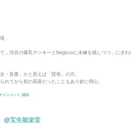
母」
て，渋谷の爆乳ヤンキーとNegiccoに未練を残しつつ，にぎ
女・良妻」かと思えば「賢母」の方。
られてから初の高座だったこともあり妙に得心。
テインメント
,
講談
』@宝生能楽堂