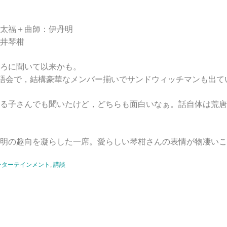
太福＋曲師：伊丹明
井琴柑
ろに聞いて以来かも。
落語会で，結構豪華なメンバー揃いでサンドウィッチマンも出て
る子さんでも聞いたけど，どちらも面白いなぁ。話自体は荒唐
明の趣向を凝らした一席。愛らしい琴柑さんの表情が物凄いこ
ンターテインメント
,
講談