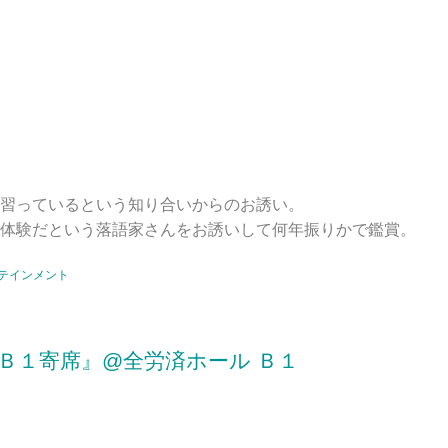
習っているという知り合いからのお誘い。
体験だという落語家さんをお誘いして何年振りかで鑑賞。
テインメント
Ｂ１寄席』@全労済ホール Ｂ１