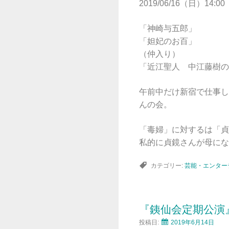
2019/06/16（日）14:00
「神崎与五郎」
「妲妃のお百」
（仲入り）
「近江聖人 中江藤樹の
午前中だけ新宿で仕事し
んの会。
「毒婦」に対するは「貞
私的に貞鏡さんが母にな
カテゴリー:
芸能・エンター
『銕仙会定期公演
投稿日:
2019年6月14日