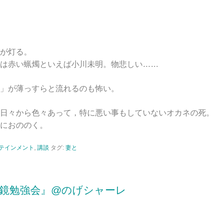
が灯る。
は赤い蝋燭といえば小川未明。物悲しい……
」が薄っすらと流れるのも怖い。
日々から色々あって，特に悪い事もしていないオカネの死。
におののく。
テインメント
,
講談
タグ:
妻と
貞鏡勉強会』@のげシャーレ