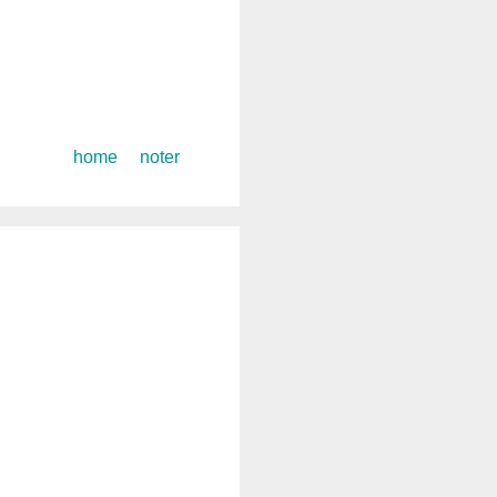
コ
home
noter
ン
テ
ン
ツ
へ
ス
キ
ッ
プ