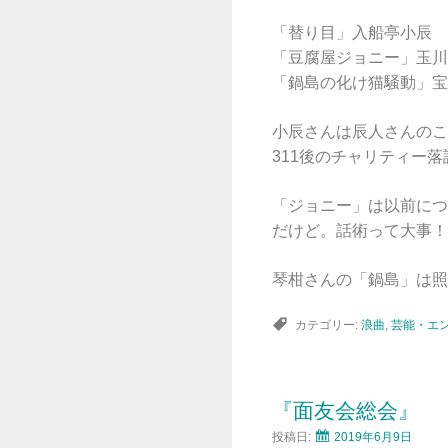
「替り目」入船亭小辰
「豆腐屋ジョニー」玉川
「鍋島の化け猫騒動」宝
小辰さんは辰人さんのこ
311後のチャリティー
「ジョニー」は以前につ
だけど。話術って大事！
琴柑さんの「鍋島」は照
カテゴリー:
浪曲
,
芸能・エ
『面友会総会』
投稿日:
2019年6月9日