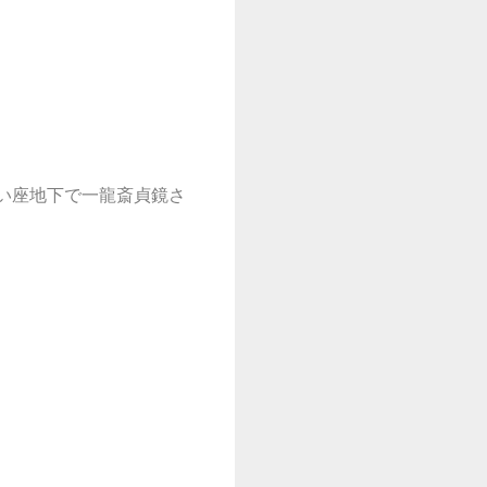
わい座地下で一龍斎貞鏡さ