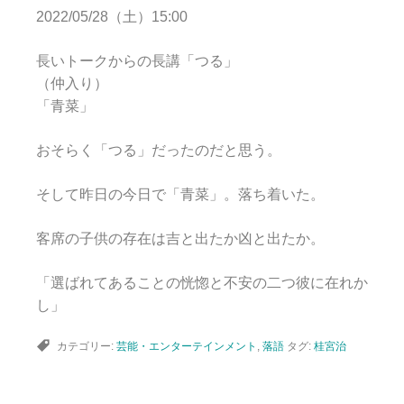
2022/05/28（土）15:00
長いトークからの長講「つる」
（仲入り）
「青菜」
おそらく「つる」だったのだと思う。
そして昨日の今日で「青菜」。落ち着いた。
客席の子供の存在は吉と出たか凶と出たか。
「選ばれてあることの恍惚と不安の二つ彼に在れか
し」
カテゴリー:
芸能・エンターテインメント
,
落語
タグ:
桂宮治