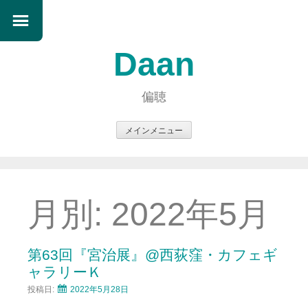
Daan
偏聴
メインメニュー
コ
ン
テ
ン
月別:
2022年5月
ツ
へ
ス
第63回『宮治展』@西荻窪・カフェギ
キ
ャラリーＫ
ッ
投稿日:
2022年5月28日
プ