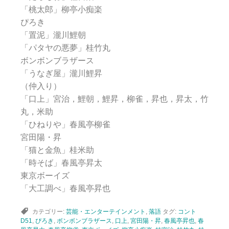
「桃太郎」柳亭小痴楽
ぴろき
「置泥」瀧川鯉朝
「パタヤの悪夢」桂竹丸
ボンボンブラザース
「うなぎ屋」瀧川鯉昇
（仲入り）
「口上」宮治，鯉朝，鯉昇，柳雀，昇也，昇太，竹
丸，米助
「ひねりや」春風亭柳雀
宮田陽・昇
「猫と金魚」桂米助
「時そば」春風亭昇太
東京ボーイズ
「大工調べ」春風亭昇也
カテゴリー:
芸能・エンターテインメント
,
落語
タグ:
コント
D51
,
ぴろき
,
ボンボンブラザース
,
口上
,
宮田陽・昇
,
春風亭昇也
,
春