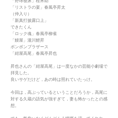
「野球寝床」桂米助
「リストラの宴」春風亭昇太
（仲入り）
「新真打披露口上」
できたくん
「ロック魂」春風亭柳雀
「鰻屋」瀧川鯉昇
ボンボンブラザース
「紺屋高尾」春風亭昇也
昇也さんの「紺屋高尾」は一度なかの芸能小劇場で
拝見した。
良いサゲだけど，あの時は照れていたっけ。
今回は，高ぶっているということだろうか，高尾に
対する久蔵の語気が強すぎて，妻も怖かったとの感
想。