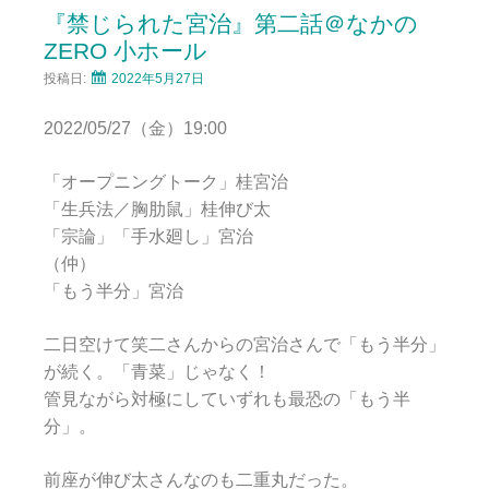
『禁じられた宮治』第二話＠なかの
ZERO 小ホール
投稿日:
2022年5月27日
2022/05/27（金）19:00
「オープニングトーク」桂宮治
「生兵法／胸肋鼠」桂伸び太
「宗論」「手水廻し」宮治
（仲）
「もう半分」宮治
二日空けて笑二さんからの宮治さんで「もう半分」
が続く。「青菜」じゃなく！
管見ながら対極にしていずれも最恐の「もう半
分」。
前座が伸び太さんなのも二重丸だった。