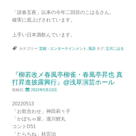
「談春五夜」以来の今年二回目のこはるさん。
確実に底上げされています。
上手い日本酒飲んでいます。
カテゴリー:
芸能・エンターテインメント
,
落語
タグ:
立川こはる
『柳若改メ春風亭柳雀・春風亭昇也 真
打昇進披露興行』@浅草演芸ホール
投稿日:
2022年5月13日
20220513
「お歌合わせ」神田莉々子
「かぼちゃ屋」瀧川鯉丸
コントD51
「たらちね」桂宮治