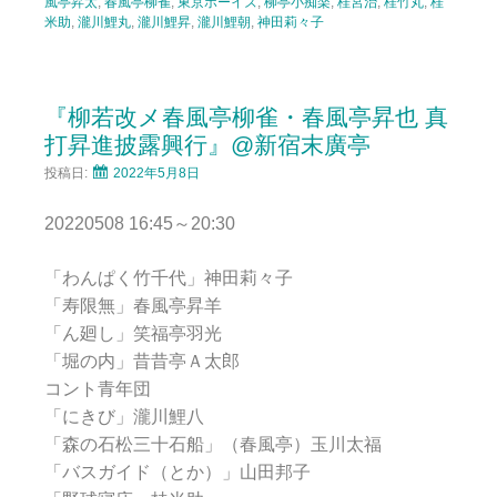
風亭昇太
,
春風亭柳雀
,
東京ボーイズ
,
柳亭小痴楽
,
桂宮治
,
桂竹丸
,
桂
米助
,
瀧川鯉丸
,
瀧川鯉昇
,
瀧川鯉朝
,
神田莉々子
『柳若改メ春風亭柳雀・春風亭昇也 真
打昇進披露興行』@新宿末廣亭
投稿日:
2022年5月8日
20220508 16:45～20:30
「わんぱく竹千代」神田莉々子
「寿限無」春風亭昇羊
「ん廻し」笑福亭羽光
「堀の内」昔昔亭Ａ太郎
コント青年団
「にきび」瀧川鯉八
「森の石松三十石船」（春風亭）玉川太福
「バスガイド（とか）」山田邦子