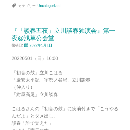
カテゴリー:
Uncategorized
『「談春五夜」立川談春独演会』第一
夜@浅草公会堂
投稿日:
2022年5月1日
20220501（日）16:00
「初音の鼓」立川こはる
「慶安太平記 宇都ノ谷峠」立川談春
（仲入り）
「紺屋高尾」立川談春
こはるさんの「初音の鼓」に実演付きで「こうやる
んだよ」とダメ出し。
談春「誰で覚えた」