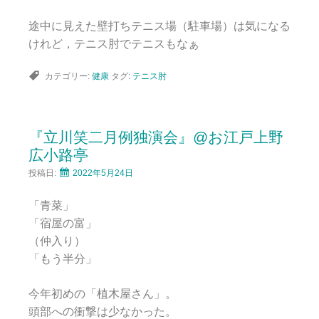
途中に見えた壁打ちテニス場（駐車場）は気になる
けれど，テニス肘でテニスもなぁ
カテゴリー:
健康
タグ:
テニス肘
『立川笑二月例独演会』@お江戸上野
広小路亭
投稿日:
2022年5月24日
「青菜」
「宿屋の富」
（仲入り）
「もう半分」
今年初めの「植木屋さん」。
頭部への衝撃は少なかった。