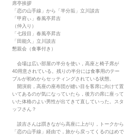
席亭挨拶
「恋の山手線」から「半分垢」立川談吉
「甲府ぃ」春風亭昇吉
（仲入り）
「七段目」春風亭昇吉
「田能久」立川談吉
懇親会（食事付き）
会場は広い部屋の半分を使い，高座と椅子席が
40用意されている。残りの半分には食事用のテー
ブルが初めからセッティングされている状態。
開演前，高座の座布団が縫い目を客席に向けて置
いてあるのが気になっていたら，後方の席に座って
いた体格のよい男性が出てきて直していった。スタ
ッフさん？
談吉さんは躓きながら高座に上がり，トークから
「恋の山手線」経由で，旅から戻ってくるのはめで