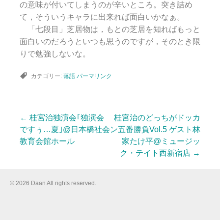
の意味が付いてしまうのが辛いところ。突き詰め
て，そういうキャラに出来れば面白いかなぁ。
「七段目」芝居物は，もとの芝居を知ればもっと
面白いのだろうといつも思うのですが，そのとき限
りで勉強しないな。
カテゴリー:
落語
パーマリンク
←
桂宮治独演会｢独演会
桂宮治のどっちがドッカ
投
ですぅ…夏｣@日本橋社会
ン五番勝負Vol.5 ゲスト林
教育会館ホール
家たけ平@ミュージッ
ク・テイト西新宿店
→
稿
© 2026 Daan All rights reserved.
ナ