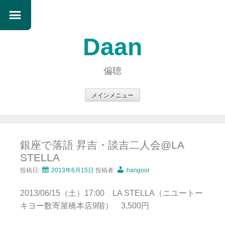
Daan
偏聴
メインメニュー
コ
ン
テ
銀座で落語 昇吉・談吉二人会@LA
ン
STELLA
ツ
へ
投稿日:
2013年6月15日
投稿者:
hangoor
ス
2013/06/15（土）17:00 LA STELLA（ニユートー
キ
キヨー数寄屋橋本店9階） 3,500円
ッ
プ