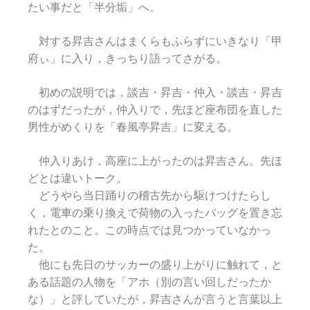
たい事だと「半分垢」へ。
対する昇吉さんはまくらもふらずにいきなり「甲
府ぃ」に入り，きっちり語ってさがる。
初めの説明では，談吉・昇吉・仲入・談吉・昇吉
のはずだったが，仲入りで，先ほど座布団を直した
男性がめくりを「春風亭昇吉」に変える。
仲入りあけ，高座に上がったのは昇吉さん。先ほ
どとは違いトーク。
どうやら当日踊りの稽古先から駆けつけたらし
く，電車の乗り換えで荷物の入ったバッグを置き忘
れたとのこと。この時点では見つかっていなかっ
た。
他にも先日のサッカーの盛り上がりに触れて，と
ある話題の人物を「アホ（別の言い回しだったか
な）」と評していたが，昇吉さんが言うと言葉以上