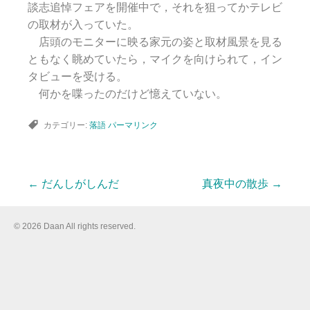
談志追悼フェアを開催中で，それを狙ってかテレビ
の取材が入っていた。
店頭のモニターに映る家元の姿と取材風景を見る
ともなく眺めていたら，マイクを向けられて，イン
タビューを受ける。
何かを喋ったのだけど憶えていない。
カテゴリー:
落語
パーマリンク
←
だんしがしんだ
真夜中の散歩
→
投
© 2026 Daan All rights reserved.
稿
ナ