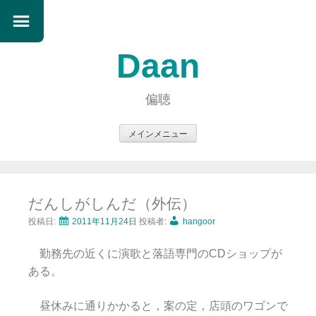
Daan
偏聴
メインメニュー
コ
ン
テ
だんしがしんだ（外伝）
ン
ツ
投稿日:
2011年11月24日
投稿者:
hangoor
へ
勤務先の近くに演歌と落語専門のCDショップが
ス
ある。
キ
ッ
昼休みに通りかかると，案の定，店頭のワゴンで
プ