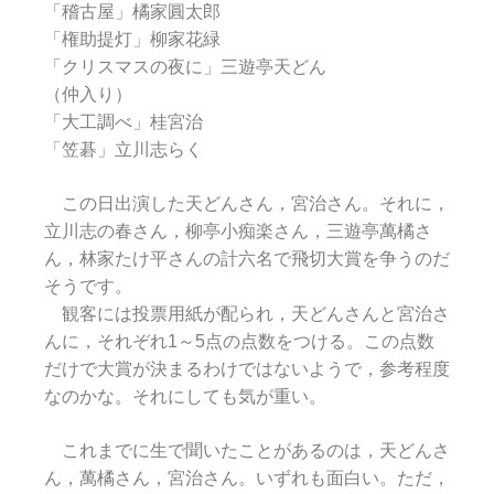
「稽古屋」橘家圓太郎
「権助提灯」柳家花緑
「クリスマスの夜に」三遊亭天どん
（仲入り）
「大工調べ」桂宮治
「笠碁」立川志らく
この日出演した天どんさん，宮治さん。それに，
立川志の春さん，柳亭小痴楽さん，三遊亭萬橘さ
ん，林家たけ平さんの計六名で飛切大賞を争うのだ
そうです。
観客には投票用紙が配られ，天どんさんと宮治さ
んに，それぞれ1～5点の点数をつける。この点数
だけで大賞が決まるわけではないようで，参考程度
なのかな。それにしても気が重い。
これまでに生で聞いたことがあるのは，天どんさ
ん，萬橘さん，宮治さん。いずれも面白い。ただ，