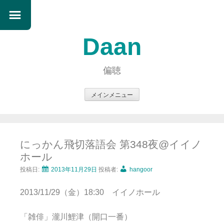
Daan
偏聴
メインメニュー
コ
ン
テ
にっかん飛切落語会 第348夜@イイノ
ン
ホール
ツ
へ
投稿日:
2013年11月29日
投稿者:
hangoor
ス
2013/11/29（金）18:30 イイノホール
キ
ッ
「雑俳」瀧川鯉津（開口一番）
プ