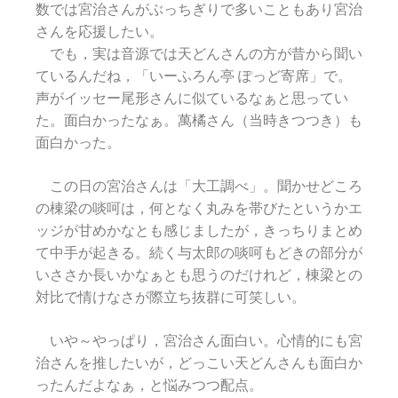
数では宮治さんがぶっちぎりで多いこともあり宮治
さんを応援したい。
でも，実は音源では天どんさんの方が昔から聞い
ているんだね，「いーふろん亭 ぽっど寄席」で。
声がイッセー尾形さんに似ているなぁと思ってい
た。面白かったなぁ。萬橘さん（当時きつつき）も
面白かった。
この日の宮治さんは「大工調べ」。聞かせどころ
の棟梁の啖呵は，何となく丸みを帯びたというかエ
ッジが甘めかなとも感じましたが，きっちりまとめ
て中手が起きる。続く与太郎の啖呵もどきの部分が
いささか長いかなぁとも思うのだけれど，棟梁との
対比で情けなさが際立ち抜群に可笑しい。
いや～やっぱり，宮治さん面白い。心情的にも宮
治さんを推したいが，どっこい天どんさんも面白か
ったんだよなぁ，と悩みつつ配点。