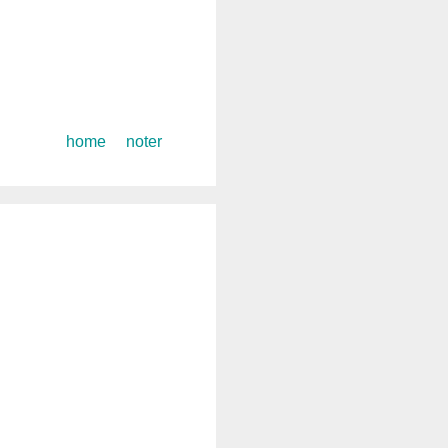
コ
home
noter
ン
テ
ン
ツ
へ
ス
キ
ッ
プ