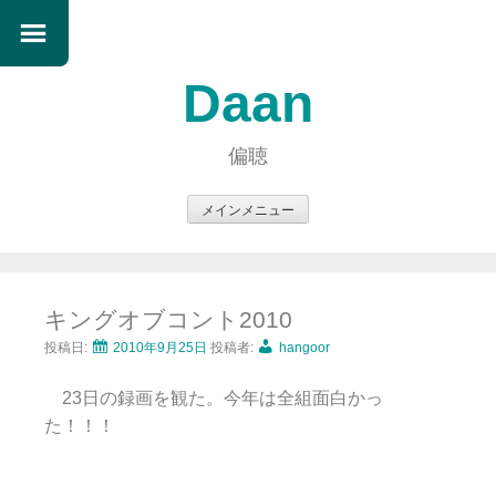
Daan
偏聴
メインメニュー
コ
ン
テ
キングオブコント2010
ン
ツ
投稿日:
2010年9月25日
投稿者:
hangoor
へ
23日の録画を観た。今年は全組面白かっ
ス
た！！！
キ
ッ
プ