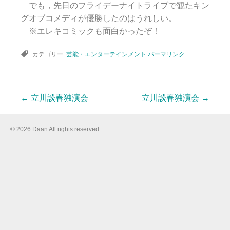
でも，先日のフライデーナイトライブで観たキン
グオブコメディが優勝したのはうれしい。
※エレキコミックも面白かったぞ！
カテゴリー:
芸能・エンターテインメント
パーマリンク
←
立川談春独演会
立川談春独演会
→
投
© 2026 Daan All rights reserved.
稿
ナ
ビ