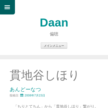
Daan
偏聴
メインメニュー
コ
ン
テ
ン
貫地谷しほり
ツ
へ
ス
あんどーなつ
キ
投稿日:
2008年7月15日
ッ
プ
「ちりとてちん」から「貫地谷しほり」繋がり。