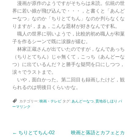
漫画が原作のようですがそちらは未読。伝統の世
界に若い娘が飛び込んで・・・，と書くと「あんど
ーなつ」なのか「ちりとてちん」なのか判らなくな
りますが，まぁ，こんな題材が好きなんです私。
職人の世界に弱いようで，比較的初め職人が和菓
子を作るシーンで既に涙腺が緩む。
林家正蔵さんが出ていたのですが，なんであっち
（ちりとてちん）じゃ無くて，こっち（あんどーな
つ）に出ているんだ？と勝手な疑問を口にしつつ，
涙々でラストまで。
いや，面白かった。第二回目も録画したけど，観
られるのは明後日くらいかな。
カテゴリー:
映画・テレビ
タグ:
あんどーなつ
,
貫地谷しほり
パ
ーマリンク
←
ちりとてちん-02
映画と落語とカフェとカ