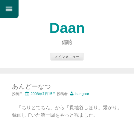
Daan
偏聴
メインメニュー
コ
ン
テ
あんどーなつ
ン
ツ
投稿日:
2008年7月15日
投稿者:
hangoor
へ
「ちりとてちん」から「貫地谷しほり」繋がり。
ス
録画していた第一回をやっと観ました。
キ
ッ
プ