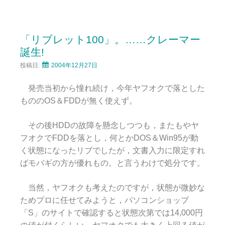
「リブレット100」。……クレーマー
誕生!
投稿日:
2004年12月27日
発売当初から憧れ続け，今年ヤフオクで落とした
もののOS＆FDDが無く使えず。
その後HDDの故障を懸念しつつも，またもやヤ
フオクでFDDを落とし，何とかDOS＆Win95が動
く状態になったリブでしたが，文書入力に限定すれ
ばモバギの方が優れもの。と言うわけで処分です。
当然，ヤフオクも考えたのですが，状態が微妙な
ためプロに任せてみようと，パソコンショップ
「S」のサイトで確認すると状態次第では14,000円