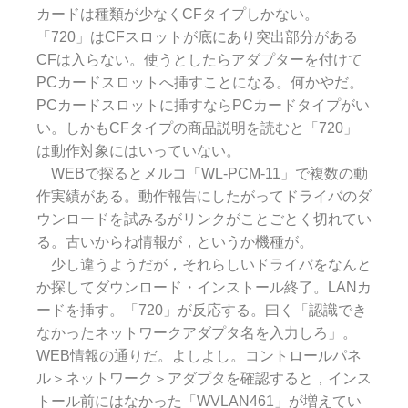
カードは種類が少なくCFタイプしかない。
「720」はCFスロットが底にあり突出部分がある
CFは入らない。使うとしたらアダプターを付けて
PCカードスロットへ挿すことになる。何かやだ。
PCカードスロットに挿すならPCカードタイプがい
い。しかもCFタイプの商品説明を読むと「720」
は動作対象にはいっていない。
WEBで探るとメルコ「WL-PCM-11」で複数の動
作実績がある。動作報告にしたがってドライバのダ
ウンロードを試みるがリンクがことごとく切れてい
る。古いからね情報が，というか機種が。
少し違うようだが，それらしいドライバをなんと
か探してダウンロード・インストール終了。LANカ
ードを挿す。「720」が反応する。曰く「認識でき
なかったネットワークアダプタ名を入力しろ」。
WEB情報の通りだ。よしよし。コントロールパネ
ル＞ネットワーク＞アダプタを確認すると，インス
トール前にはなかった「WVLAN461」が増えてい