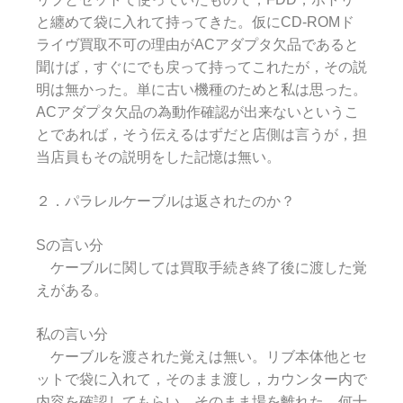
と纏めて袋に入れて持ってきた。仮にCD-ROMド
ライヴ買取不可の理由がACアダプタ欠品であると
聞けば，すぐにでも戻って持ってこれたが，その説
明は無かった。単に古い機種のためと私は思った。
ACアダプタ欠品の為動作確認が出来ないというこ
とであれば，そう伝えるはずだと店側は言うが，担
当店員もその説明をした記憶は無い。
２．パラレルケーブルは返されたのか？
Sの言い分
ケーブルに関しては買取手続き終了後に渡した覚
えがある。
私の言い分
ケーブルを渡された覚えは無い。リブ本体他とセ
ットで袋に入れて，そのまま渡し，カウンター内で
内容を確認してもらい，そのまま場を離れた。何十