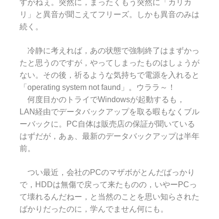
すがねぇ。突然に，まったくもう突然に「カリカ
リ」と異音が聞こえてフリーズ。しかも異音のみは
続く。
冷静に考えれば，あの状態で強制終了はまずかっ
たと思うのですが，やってしまったものはしょうが
ない。その後，祈るような気持ちで電源を入れると
「operating system not faund」。ウララ～！
何度目かのトライでWindowsが起動するも，
LAN経由でデータバックアップを取る暇もなくブル
ーバックに。PC自体は販売店の保証が聞いている
はずだが，あぁ、最新のデータバックアップは半年
前。
つい最近，会社のPCのマザボがとんだばっかり
で，HDDは無傷で戻って来たものの，いやーPCっ
て壊れるんだねー，と当然のことを思い知らされた
ばかりだったのに，学んでません何にも。