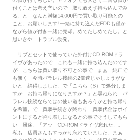
の値が付くらしい。ヤフオクでも大きく上回る値が
付くことは考え辛いので，取り敢えず持ち込んでみ
る。と，なんと満額14,000円で買い取り可能との
こと。お願いします! 一緒に持ち込んだFDDも僅か
ながら値が付き一緒に売却。めでたしめでたし。と
思いきや，トラブル勃発。
リブとセットで使っていた外付けCD-ROMドラ
イヴがあったので，これも一緒に持ち込んだのです
が，こちらは買い取り不可との事で，まぁ，純正で
も無く，今時パラレル接続の2倍速じゃしょうがな
いと，納得しました。で「こちら（S）で処分しま
すか，お持ち帰りになりますか？」と尋ねられ，パ
ラレル接続ならではの使い道もあろうかと持ち帰り
を希望。で，買取手続きが終わり，買取代金はポイ
ントにすると割り増しになるとの事でそうしてもら
い，帰途。「アッ，CD-ROMドライヴ忘れた」。
私も，店員さんもすっかり忘れていました。まぁ，