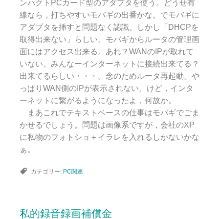
ンパクトPCカード型のアダプタを使う。どうせ有
線なら，打ちやすいモバギの出番かな。でモバギに
アダプタを挿すと問題なく認識。しかし「DHCPを
取得出来ない」らしい。モバギからルータの管理画
面にはアクセス出来る。あれ？WANのIPが取れて
いない。みんなーインターネットに接続出来てる？
出来てるらしい・・・。念のためルータ再起動。や
っぱりWAN側のIPが表示されない。けど，インタ
ーネットに繋がるようになったよ，何故か。
まあこれでテキストベースの仕事はモバギでごま
かせるでしょう。問題は画像系ですが，会社のXP
に私物のフォトショ＋イラレを入れるしかないかな
ぁ。
カテゴリー:
PC関連
私的録音録画補償金