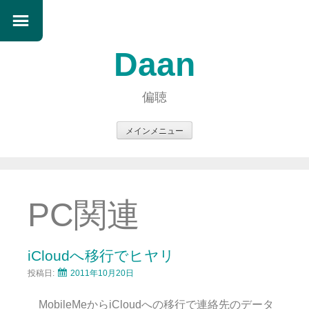
Daan
偏聴
メインメニュー
コ
ン
テ
ン
PC関連
ツ
へ
ス
iCloudへ移行でヒヤリ
キ
投稿日:
2011年10月20日
ッ
プ
MobileMeからiCloudへの移行で連絡先のデータ