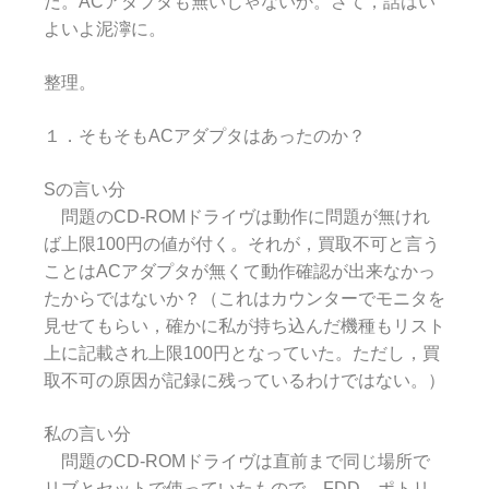
だ。ACアダプタも無いじゃないか。さて，話はい
よいよ泥濘に。
整理。
１．そもそもACアダプタはあったのか？
Sの言い分
問題のCD-ROMドライヴは動作に問題が無けれ
ば上限100円の値が付く。それが，買取不可と言う
ことはACアダプタが無くて動作確認が出来なかっ
たからではないか？（これはカウンターでモニタを
見せてもらい，確かに私が持ち込んだ機種もリスト
上に記載され上限100円となっていた。ただし，買
取不可の原因が記録に残っているわけではない。）
私の言い分
問題のCD-ROMドライヴは直前まで同じ場所で
リブとセットで使っていたもので，FDD，ポトリ