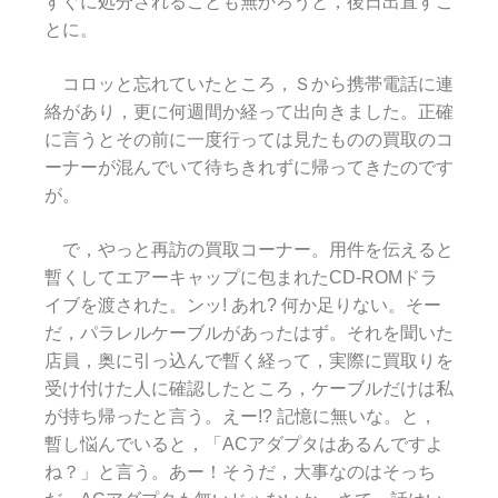
すぐに処分されることも無かろうと，後日出直すこ
とに。
コロッと忘れていたところ，Ｓから携帯電話に連
絡があり，更に何週間か経って出向きました。正確
に言うとその前に一度行っては見たものの買取のコ
ーナーが混んでいて待ちきれずに帰ってきたのです
が。
で，やっと再訪の買取コーナー。用件を伝えると
暫くしてエアーキャップに包まれたCD-ROMドラ
イブを渡された。ンッ! あれ? 何か足りない。そー
だ，パラレルケーブルがあったはず。それを聞いた
店員，奥に引っ込んで暫く経って，実際に買取りを
受け付けた人に確認したところ，ケーブルだけは私
が持ち帰ったと言う。えー!? 記憶に無いな。と，
暫し悩んでいると，「ACアダプタはあるんですよ
ね？」と言う。あー！そうだ，大事なのはそっち