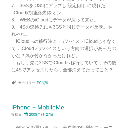
7. 3GSをiOS5にアップし[設定]項目に現れた
[iCloud]の[連絡先]をオン。
8. WEBのiCloudにデータが戻って来た。
9. 4Sの連絡先にも3GSと同じデータが反映。や
れやれ。
iCloudへの移行時に，デバイス＞iCloudじゃなく
て，iCloud＞デバイスという方向の選択があったの
かな？気が付かなかったけれど。
もし，先に3GSでiCloudへ移行していて，その後
に4Sでアクセスしたら，全部消えてたってこと？
カテゴリー:
PC関連
iPhone + MobileMe
投稿日:
2008年7月27日
iPhoneを買いました。表参道の行列がニュース