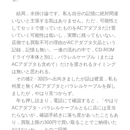
結局，水掛け論です。私も自分の記憶に絶対間違
いないと主張する気はありません。ただ，可能性と
してセットで使っていたものをACアダプタだけ置
いていく可能性は低いし，実際に残ってもいない。
店側でも買取不可の理由がACアダプタ欠品という
記録，記憶も無い。一連の流れの中で，CD-ROM
ドライヴ本体と別に，パラレルケーブル（または
ACアダプタも含めて）だけを渡されるタイミング
は無いと思われる。
その後2・3回Sへ出向きましたが話は硬直，私も
何度と無くACアダプタとパラレルケーブルを探し
ましたが，やはり見つからず。
年も押し詰まり，電話にて確認すると，「やはり
ACアダプタ・パラレルケーブルともに店には見当
たらないが，確認手続きに落ち度があったこともあ
り，買取上限の300円で買い取ることでご納得いた
だけないか。」とのご回答。