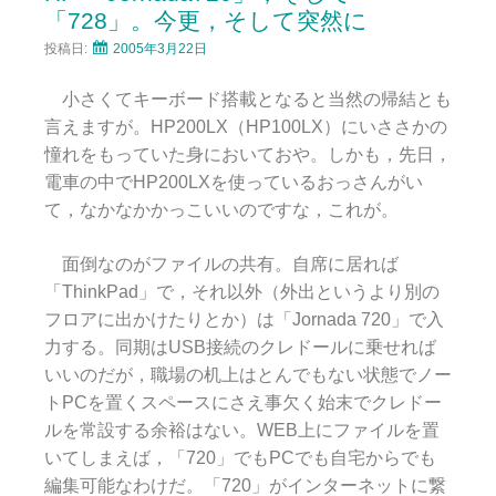
「728」。今更，そして突然に
投稿日:
2005年3月22日
小さくてキーボード搭載となると当然の帰結とも
言えますが。HP200LX（HP100LX）にいささかの
憧れをもっていた身においておや。しかも，先日，
電車の中でHP200LXを使っているおっさんがい
て，なかなかかっこいいのですな，これが。
面倒なのがファイルの共有。自席に居れば
「ThinkPad」で，それ以外（外出というより別の
フロアに出かけたりとか）は「Jornada 720」で入
力する。同期はUSB接続のクレドールに乗せれば
いいのだが，職場の机上はとんでもない状態でノー
トPCを置くスペースにさえ事欠く始末でクレドー
ルを常設する余裕はない。WEB上にファイルを置
いてしまえば，「720」でもPCでも自宅からでも
編集可能なわけだ。「720」がインターネットに繋