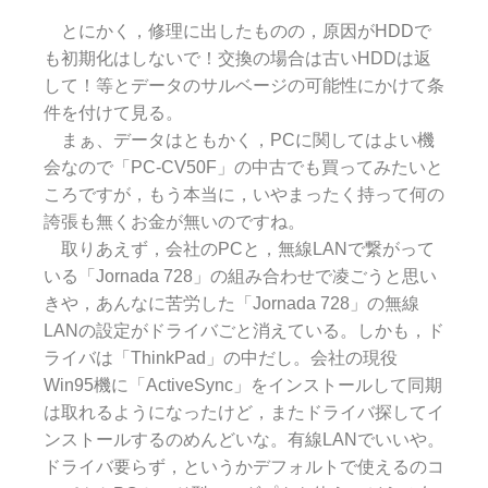
とにかく，修理に出したものの，原因がHDDで
も初期化はしないで！交換の場合は古いHDDは返
して！等とデータのサルベージの可能性にかけて条
件を付けて見る。
まぁ、データはともかく，PCに関してはよい機
会なので「PC-CV50F」の中古でも買ってみたいと
ころですが，もう本当に，いやまったく持って何の
誇張も無くお金が無いのですね。
取りあえず，会社のPCと，無線LANで繋がって
いる「Jornada 728」の組み合わせで凌ごうと思い
きや，あんなに苦労した「Jornada 728」の無線
LANの設定がドライバごと消えている。しかも，ド
ライバは「ThinkPad」の中だし。会社の現役
Win95機に「ActiveSync」をインストールして同期
は取れるようになったけど，またドライバ探してイ
ンストールするのめんどいな。有線LANでいいや。
ドライバ要らず，というかデフォルトで使えるのコ