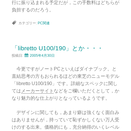
行に振り込まれる予定だが，この手数料はどちらが
負担するのだろう。
カテゴリー:
PC関連
「libretto U100/190」とか・・・
投稿日:
2005年4月30日
今更ですがノートPCといえばダイナブック。と
直結思考の方もおられるほどの東芝のニューモデル
「libretto U100/190」です。詳細なスペックに関し
ては
メーカーサイト
などをご欄いただくとして，か
なり魅力的な仕上がりとなっているようです。
デザインに関しても，あまり癖は強くなく面白み
はありませんが，持っていて恥ずかしくない万人受
けのする出来。価格的にも，充分納得のいくレベル