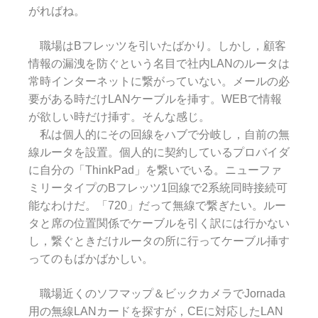
がればね。
職場はBフレッツを引いたばかり。しかし，顧客
情報の漏洩を防ぐという名目で社内LANのルータは
常時インターネットに繋がっていない。メールの必
要がある時だけLANケーブルを挿す。WEBで情報
が欲しい時だけ挿す。そんな感じ。
私は個人的にその回線をハブで分岐し，自前の無
線ルータを設置。個人的に契約しているプロバイダ
に自分の「ThinkPad」を繋いでいる。ニューファ
ミリータイプのBフレッツ1回線で2系統同時接続可
能なわけだ。「720」だって無線で繋ぎたい。ルー
タと席の位置関係でケーブルを引く訳には行かない
し，繋ぐときだけルータの所に行ってケーブル挿す
ってのもばかばかしい。
職場近くのソフマップ＆ビックカメラでJornada
用の無線LANカードを探すが，CEに対応したLAN