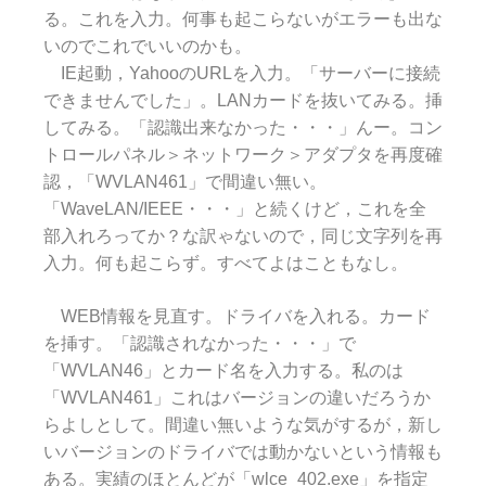
る。これを入力。何事も起こらないがエラーも出な
いのでこれでいいのかも。
IE起動，YahooのURLを入力。「サーバーに接続
できませんでした」。LANカードを抜いてみる。挿
してみる。「認識出来なかった・・・」んー。コン
トロールパネル＞ネットワーク＞アダプタを再度確
認，「WVLAN461」で間違い無い。
「WaveLAN/IEEE・・・」と続くけど，これを全
部入れろってか？な訳ゃないので，同じ文字列を再
入力。何も起こらず。すべてよはこともなし。
WEB情報を見直す。ドライバを入れる。カード
を挿す。「認識されなかった・・・」で
「WVLAN46」とカード名を入力する。私のは
「WVLAN461」これはバージョンの違いだろうか
らよしとして。間違い無いような気がするが，新し
いバージョンのドライバでは動かないという情報も
ある。実績のほとんどが「wlce_402.exe」を指定