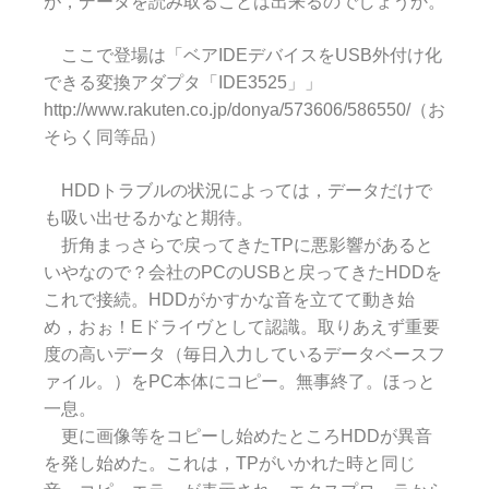
が，データを読み取ることは出来るのでしょうか。
ここで登場は「ベアIDEデバイスをUSB外付け化
できる変換アダプタ「IDE3525」」
http://www.rakuten.co.jp/donya/573606/586550/（お
そらく同等品）
HDDトラブルの状況によっては，データだけで
も吸い出せるかなと期待。
折角まっさらで戻ってきたTPに悪影響があると
いやなので？会社のPCのUSBと戻ってきたHDDを
これで接続。HDDがかすかな音を立てて動き始
め，おぉ！Eドライヴとして認識。取りあえず重要
度の高いデータ（毎日入力しているデータベースフ
ァイル。）をPC本体にコピー。無事終了。ほっと
一息。
更に画像等をコピーし始めたところHDDが異音
を発し始めた。これは，TPがいかれた時と同じ