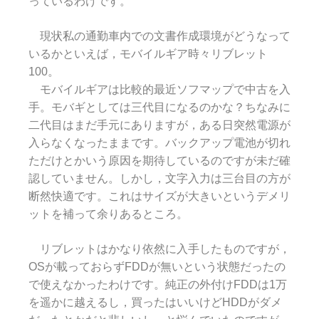
っているわけです。
現状私の通勤車内での文書作成環境がどうなって
いるかといえば，モバイルギア時々リブレット
100。
モバイルギアは比較的最近ソフマップで中古を入
手。モバギとしては三代目になるのかな？ちなみに
二代目はまだ手元にありますが，ある日突然電源が
入らなくなったままです。バックアップ電池が切れ
ただけとかいう原因を期待しているのですが未だ確
認していません。しかし，文字入力は三台目の方が
断然快適です。これはサイズが大きいというデメリ
ットを補って余りあるところ。
リブレットはかなり依然に入手したものですが，
OSが載っておらずFDDが無いという状態だったの
で使えなかったわけです。純正の外付けFDDは1万
を遥かに越えるし，買ったはいいけどHDDがダメ