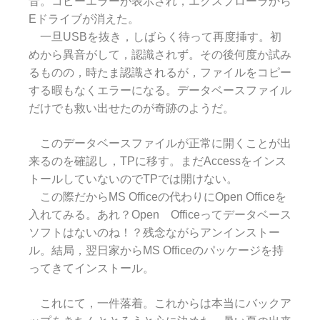
音。コピーエラーが表示され，エクスプローラから
Eドライブが消えた。
一旦USBを抜き，しばらく待って再度挿す。初
めから異音がして，認識されず。その後何度か試み
るものの，時たま認識されるが，ファイルをコピー
する暇もなくエラーになる。データベースファイル
だけでも救い出せたのが奇跡のようだ。
このデータベースファイルが正常に開くことが出
来るのを確認し，TPに移す。まだAccessをインス
トールしていないのでTPでは開けない。
この際だからMS Officeの代わりにOpen Officeを
入れてみる。あれ？Open Officeってデータベース
ソフトはないのね！？残念ながらアンインストー
ル。結局，翌日家からMS Officeのパッケージを持
ってきてインストール。
これにて，一件落着。これからは本当にバックア