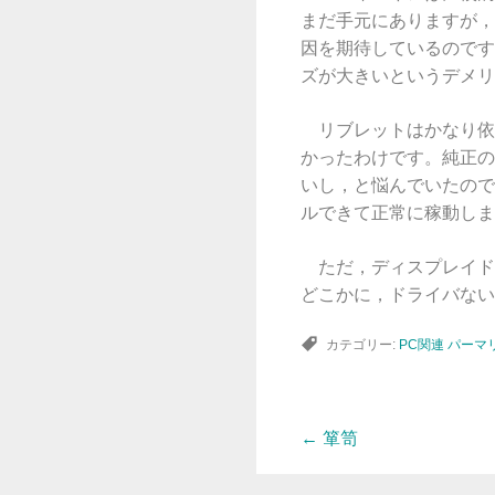
まだ手元にありますが，
因を期待しているのです
ズが大きいというデメリ
リブレットはかなり依然
かったわけです。純正の
いし，と悩んでいたのです
ルできて正常に稼動しま
ただ，ディスプレイド
どこかに，ドライバない
カテゴリー:
PC関連
パーマ
←
箪笥
投