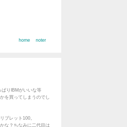
コ
home
noter
ン
テ
ン
ツ
へ
ス
キ
ぱりIBMがいいな等
ッ
かを買ってしまうのでし
プ
ブレット100。
かな？ちなみに二代目は