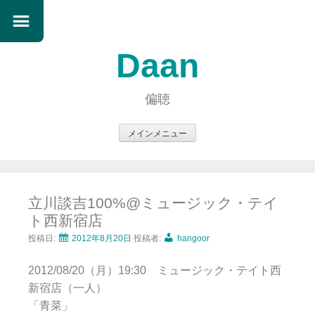
Daan
偏聴
メインメニュー
コ
ン
テ
立川談吉100%@ミュージック・テイ
ン
ト西新宿店
ツ
へ
投稿日:
2012年8月20日
投稿者:
hangoor
ス
2012/08/20（月）19:30 ミュージック・テイト西
キ
新宿店（一人）
ッ
「青菜」
プ