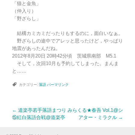
「猫と金魚」
（仲入り）
「野ざらし」
結構カミカミだったりもするのに，面白いなぁ。
野ざらしの途中でアレッと思ったけど，やっぱり
地震があったんだね。
2012年8月20日 20時42分頃 茨城県南部 M5.1
そして，次回10月も予約してしまった。まんま
と……
カテゴリー:
落語
パーマリンク
←
道楽亭若手落語まつり
みらくる★春吾 Vol.1@シ
投
⑮紅白落語合戦@道楽亭
アター・ミラクル
→