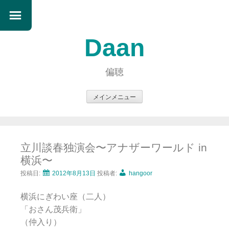
Daan
偏聴
メインメニュー
コ
ン
テ
立川談春独演会〜アナザーワールド in
ン
横浜〜
ツ
へ
投稿日:
2012年8月13日
投稿者:
hangoor
ス
横浜にぎわい座（二人）
キ
「おさん茂兵衛」
ッ
（仲入り）
プ