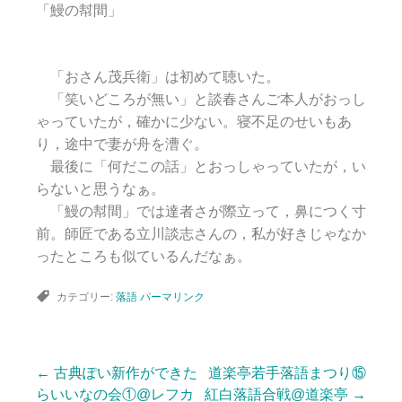
「鰻の幇間」
「おさん茂兵衛」は初めて聴いた。
「笑いどころが無い」と談春さんご本人がおっし
ゃっていたが，確かに少ない。寝不足のせいもあ
り，途中で妻が舟を漕ぐ。
最後に「何だこの話」とおっしゃっていたが，い
らないと思うなぁ。
「鰻の幇間」では達者さが際立って，鼻につく寸
前。師匠である立川談志さんの，私が好きじゃなか
ったところも似ているんだなぁ。
カテゴリー:
落語
パーマリンク
←
古典ぽい新作ができた
道楽亭若手落語まつり⑮
投
らいいなの会①@レフカ
紅白落語合戦@道楽亭
→