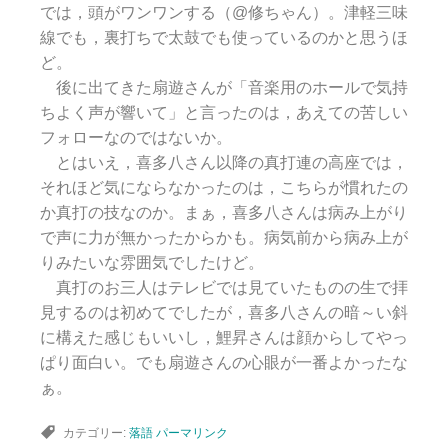
では，頭がワンワンする（@修ちゃん）。津軽三味
線でも，裏打ちで太鼓でも使っているのかと思うほ
ど。
後に出てきた扇遊さんが「音楽用のホールで気持
ちよく声が響いて」と言ったのは，あえての苦しい
フォローなのではないか。
とはいえ，喜多八さん以降の真打連の高座では，
それほど気にならなかったのは，こちらが慣れたの
か真打の技なのか。まぁ，喜多八さんは病み上がり
で声に力が無かったからかも。病気前から病み上が
りみたいな雰囲気でしたけど。
真打のお三人はテレビでは見ていたものの生で拝
見するのは初めてでしたが，喜多八さんの暗～い斜
に構えた感じもいいし，鯉昇さんは顔からしてやっ
ぱり面白い。でも扇遊さんの心眼が一番よかったな
ぁ。
カテゴリー:
落語
パーマリンク