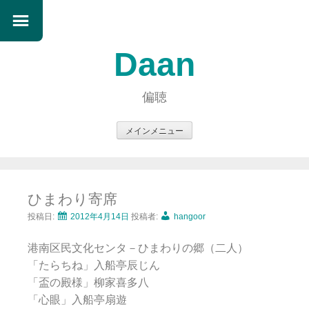
Daan
偏聴
メインメニュー
コ
ン
テ
ひまわり寄席
ン
ツ
投稿日:
2012年4月14日
投稿者:
hangoor
へ
港南区民文化センタ－ひまわりの郷（二人）
ス
「たらちね」入船亭辰じん
キ
「盃の殿様」柳家喜多八
ッ
「心眼」入船亭扇遊
プ