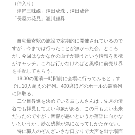
（仲入り）
「津軽三味線」澤田成珠，澤田成音
「長屋の花見」瀧川鯉昇
自宅最寄駅の施設で定期的に開催されているので
すが，今までは行ったことが無かった会。ところ
が，今回はなかなかの面子が揃うという情報を奥様
がキャッチ。これは行かなければと奥様に前売り券
を手配してもらう。
18:30の開演一時間前に会場に行ってみると，す
でに10人超えの行列。400席ほどのホールの最前列
に陣取る。
二ツ目昇進を決めている辰じんさんは，先月の渋
谷でも拝見してよい印象がある。この日もよい出来
だったのですが，音響が悪いというか落語に向かな
いというか，妙な残響が気になってしかたがない。
特に職人のぞんざいさな口ぶりで大声を出す場面