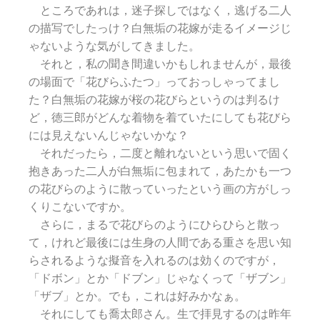
ところであれは，迷子探しではなく，逃げる二人
の描写でしたっけ？白無垢の花嫁が走るイメージじ
ゃないような気がしてきました。
それと，私の聞き間違いかもしれませんが，最後
の場面で「花びらふたつ」っておっしゃってまし
た？白無垢の花嫁が桜の花びらというのは判るけ
ど，徳三郎がどんな着物を着ていたにしても花びら
には見えないんじゃないかな？
それだったら，二度と離れないという思いで固く
抱きあった二人が白無垢に包まれて，あたかも一つ
の花びらのように散っていったという画の方がしっ
くりこないですか。
さらに，まるで花びらのようにひらひらと散っ
て，けれど最後には生身の人間である重さを思い知
らされるような擬音を入れるのは効くのですが，
「ドボン」とか「ドブン」じゃなくって「ザブン」
「ザブ」とか。でも，これは好みかなぁ。
それにしても喬太郎さん。生で拝見するのは昨年