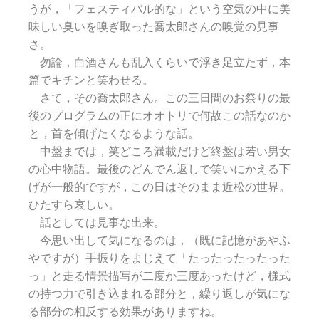
うが，「フェスティバル的な」という空気の中に美
味しい臭いを嗅ぎ取った喬太郎さんの嗅覚の見事
さ。
勿論，白酒さんも乱入くらいで浮き足立たず，本
篇でキチンと笑わせる。
さて，その喬太郎さん。この三日間のお祭りの最
後のプログラムの正にオオトリで何故この話なのか
と，首を傾げたくなるような話。
中盤までは，笑どころ満載だけど終盤は若い男女
の心中物語。最後のどんでん返しで笑いにかえる下
げが一般的ですが，この日はそのまま近松の世界。
ひたすら哀しい。
話としては見事な出来。
今思い出して気になるのは，（既に記憶があやふ
やですが）手振りをまじえて「たったったったった
っ」と走る情景描写が二度か三度あったけど，様式
の持つ力で引き込まれる部分と，繰り返しが気にな
る部分の相反する効果がありますね。