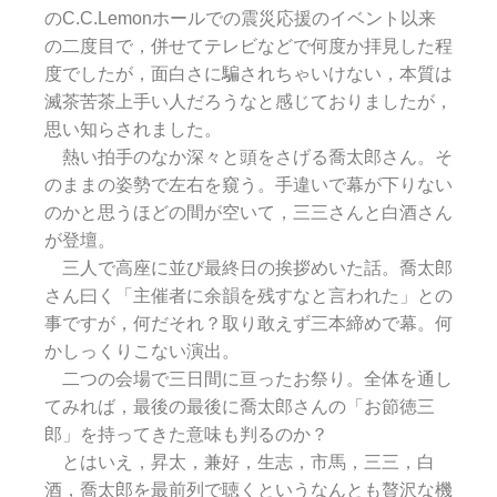
のC.C.Lemonホールでの震災応援のイベント以来
の二度目で，併せてテレビなどで何度か拝見した程
度でしたが，面白さに騙されちゃいけない，本質は
滅茶苦茶上手い人だろうなと感じておりましたが，
思い知らされました。
熱い拍手のなか深々と頭をさげる喬太郎さん。そ
のままの姿勢で左右を窺う。手違いで幕が下りない
のかと思うほどの間が空いて，三三さんと白酒さん
が登壇。
三人で高座に並び最終日の挨拶めいた話。喬太郎
さん曰く「主催者に余韻を残すなと言われた」との
事ですが，何だそれ？取り敢えず三本締めで幕。何
かしっくりこない演出。
二つの会場で三日間に亘ったお祭り。全体を通し
てみれば，最後の最後に喬太郎さんの「お節徳三
郎」を持ってきた意味も判るのか？
とはいえ，昇太，兼好，生志，市馬，三三，白
酒，喬太郎を最前列で聴くというなんとも贅沢な機