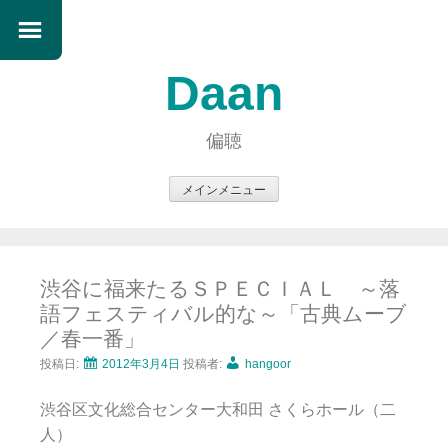
Daan
偏聴
メインメニュー
コ
ン
テ
渋谷に福来たるＳＰＥＣＩＡＬ ～落
ン
語フェスティバル的な～「古典ムーブ
ツ
／春一番」
へ
ス
投稿日:
2012年3月4日
投稿者:
hangoor
キ
渋谷区文化総合センター大和田 さくらホール（二
ッ
人）
プ