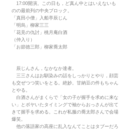
17:00開演。この日も，ど真ん中とはいえないも
のの最前列の中央ブロック。
「真田小僧」入船亭辰じん
「明烏」柳家三三
「花見の仇討」桃月庵白酒
（仲入り）
「お節徳三郎」柳家喬太郎
辰じんさん，なかなか達者。
三三さんはお馴染みの話をしっかりとやり，顔芸
も交ぜつつ笑いをとる。絶妙。甘納豆の件もちゃん
とやる。
白酒さんがまくらで「女の子が握手を求めに来な
い」とボヤいたタイミングで袖からおっさんが出て
きて握手を求める。これが私服の喬太郎さんで会場
爆笑。
他の落語家の高座に乱入なんてことはタブーだろ